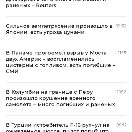
раненых – Reuters
Сильное землетрясение произошло в
19:52
Японии: есть угроза цунами
В Панаме прогремел взрыв у Моста
11:15
двух Америк – воспламенились
цистерны с топливом, есть погибшие –
СМИ
В Колумбии на границе с Перу
10:12
произошло крушение военного
самолета – много погибших и раненых
В Турции истребитель F-16 рухнул на
09:12
оживленное шоссе, пилот погиб: что