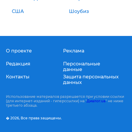
США
Шоубиз
О проекте
Реклама
Редакция
Персональные
данные
Контакты
Защита персональных
данных
Использование материалов разрешается при условии ссылки
(для интернет-изданий - гиперссылки) на "
Диалог.ua
" не ниже
третьего абзаца.
� 2026,
Все права защищены.