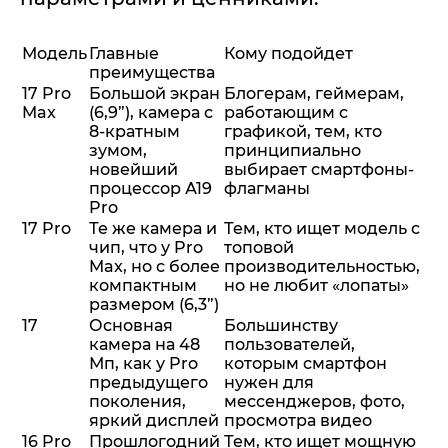
Модель
Главные
Кому подойдет
преимущества
17 Pro
Большой экран
Блогерам, геймерам,
Max
(6,9”), камера с
работающим с
8-кратным
графикой, тем, кто
зумом,
принципиально
новейший
выбирает смартфоны-
процессор А19
флагманы
Pro
17 Pro
Те же камера и
Тем, кто ищет модель с
чип, что у Pro
топовой
Max, но с более
производительностью,
компактным
но не любит «лопаты»
размером (6,3”)
17
Основная
Большинству
камера на 48
пользователей,
Мп, как у Pro
которым смартфон
предыдущего
нужен для
поколения,
мессенджеров, фото,
яркий дисплей
просмотра видео
16 Pro
Прошлогодний
Тем, кто ищет мощную