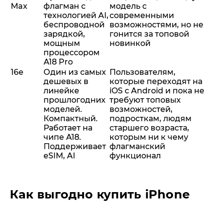
Max
флагман с
модель с
технологией AI,
современными
беспроводной
возможностями, но не
зарядкой,
гонится за топовой
мощным
новинкой
процессором
А18 Pro
16e
Один из самых
Пользователям,
дешевых в
которые переходят на
линейке
iOS с Android и пока не
прошлогодних
требуют топовых
моделей.
возможностей,
Компактный.
подросткам, людям
Работает на
старшего возраста,
чипе А18.
которым ни к чему
Поддерживает
флагманский
eSIM, AI
функционал
Как выгодно купить iPhone