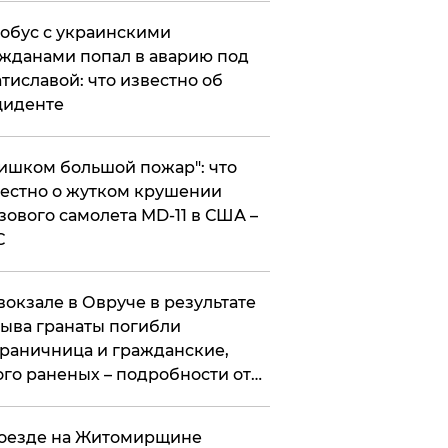
обус с украинскими
жданами попал в аварию под
тиславой: что известно об
циденте
ишком большой пожар": что
естно о жутком крушении
зового самолета MD-11 в США –
С
вокзале в Овруче в результате
ыва гранаты погибли
раничница и гражданские,
го раненых – подробности от
цполиции
оезде на Житомирщине