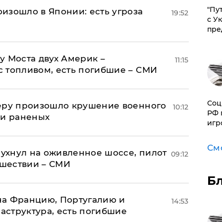
"Пу
изошло в Японии: есть угроза
19:52
с У
пре
у Моста двух Америк –
11:15
 топливом, есть погибшие – СМИ
Соц
Перу произошло крушение военного
10:12
РФ 
 и раненых
игр
См
рухнул на оживленное шоссе, пилот
09:12
сшествии – СМИ
Б
на Францию, Португалию и
14:53
структура, есть погибшие