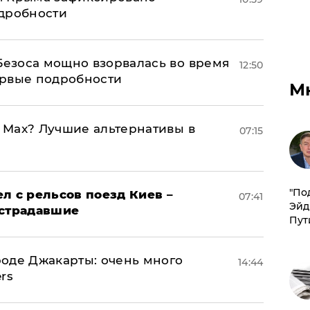
одробности
Безоса мощно взорвалась во время
12:50
ервые подробности
М
o Max? Лучшие альтернативы в
07:15
​"По
л с рельсов поезд Киев –
07:41
Эйд
острадавшие
Пут
оде Джакарты: очень много
14:44
rs