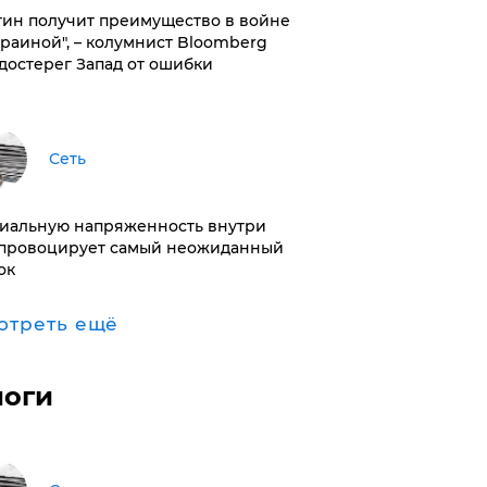
тин получит преимущество в войне
краиной", – колумнист Bloomberg
достерег Запад от ошибки
Сеть
иальную напряженность внутри
провоцирует самый неожиданный
ок
отреть ещё
логи