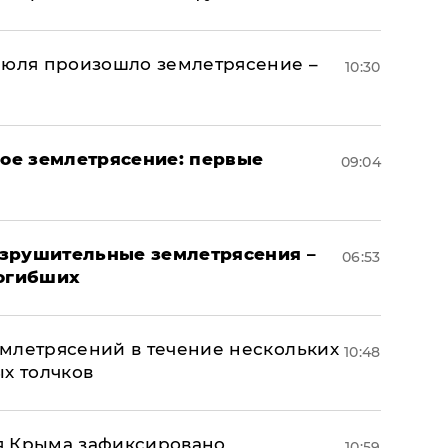
июля произошло землетрясение –
10:30
ое землетрясение: первые
09:04
азрушительные землетрясения –
06:53
погибших
млетрясений в течение нескольких
10:48
ых толчков
я Крыма зафиксировано
10:59