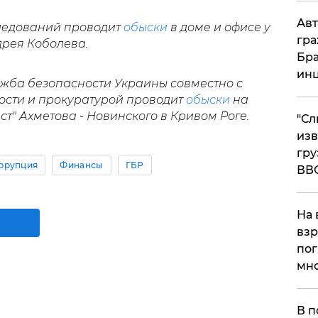
Авт
следований проводит
обыски
в доме и офисе у
гра
дрея Коболева.
Бра
ин
ужба безопасности Украины совместно с
ости и прокуратурой проводит
обыски
на
т" Ахметова - Новинского в Кривом Роге.
"Сл
изв
гру
ррупция
Финансы
ГБР
ВВ
На 
взр
пог
мно
На
В п