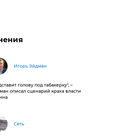
нения
Игорь Эйдман
дставит голову под табакерку", –
ман описал сценарий краха власти
ина
Сеть