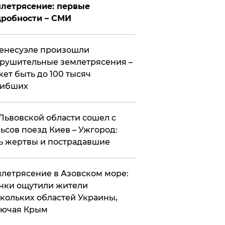
летрясение: первые
робности – СМИ
енесуэле произошли
рушительные землетрясения –
ет быть до 100 тысяч
гибших
Львовской области сошел с
ьсов поезд Киев – Ужгород:
ь жертвы и пострадавшие
летрясение в Азовском море:
чки ощутили жители
кольких областей Украины,
лючая Крым