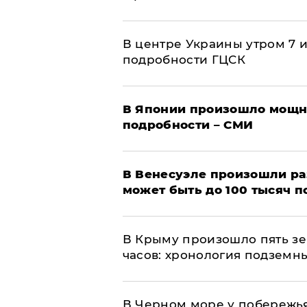
В центре Украины утром 7 
подробности ГЦСК
В Японии произошло мощн
подробности – СМИ
В Венесуэле произошли р
может быть до 100 тысяч 
В Крыму произошло пять зе
часов: хронология подземн
В Черном море у побережь