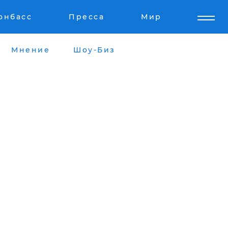
онбасс
Пресса
Мир
Мнение
Шоу-Биз