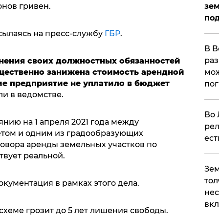
зем
нов гривен.
под
сылаясь на пресс-службу
ГБР
.
В В
раз
нения своих должностных обязанностей
мож
ущественно занижена стоимость арендной
ие предприятие не уплатило в бюджет
по
али в ведомстве.
Во 
янию на 1 апреля 2021 года между
рел
том и одним из градообразующих
ест
овора аренды земельных участков по
твует реальной.
Зем
тол
окументация в рамках этого дела.
нес
вк
хеме грозит до 5 лет лишения свободы.