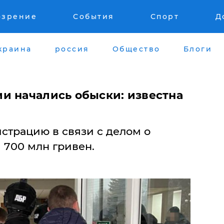
озрение
События
Спорт
Д
краина
россия
Общество
Блоги
и начались обыски: известна
страцию в связи с делом о
 700 млн гривен.