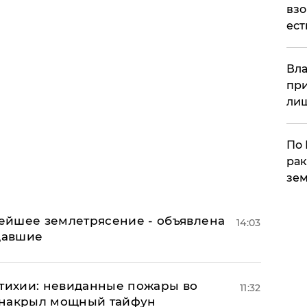
взо
ест
Вла
при
ли
По 
рак
зем
ейшее землетрясение - объявлена
14:03
адавшие
стихии: невиданные пожары во
11:32
 накрыл мощный тайфун