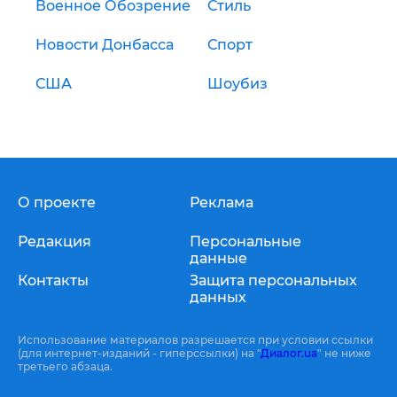
Военное Обозрение
Стиль
Новости Донбасса
Спорт
США
Шоубиз
О проекте
Реклама
Редакция
Персональные
данные
Контакты
Защита персональных
данных
Использование материалов разрешается при условии ссылки
(для интернет-изданий - гиперссылки) на "
Диалог.ua
" не ниже
третьего абзаца.