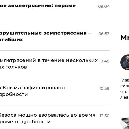
ое землетрясение: первые
09:04
азрушительные землетрясения –
06:53
М
погибших
млетрясений в течение нескольких
10:48
ых толчков
Гла
сил
я Крыма зафиксировано
10:59
что
одробности
Лев
Безоса мощно взорвалась во время
12:50
ервые подробности