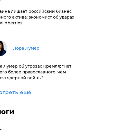
раина лишает российский бизнес
вного актива: экономист об ударах
Wildberries
​Лора Лумер
а Лумер об угрозах Кремля: "Нет
его более православного, чем
оза ядерной войны"
отреть ещё
логи