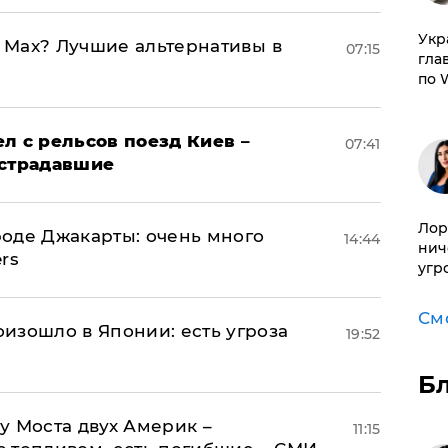
​Ук
o Max? Лучшие альтернативы в
07:15
гла
по 
л с рельсов поезд Киев –
07:41
острадавшие
Лор
оде Джакарты: очень много
14:44
нич
rs
угр
См
изошло в Японии: есть угроза
19:52
Б
у Моста двух Америк –
11:15