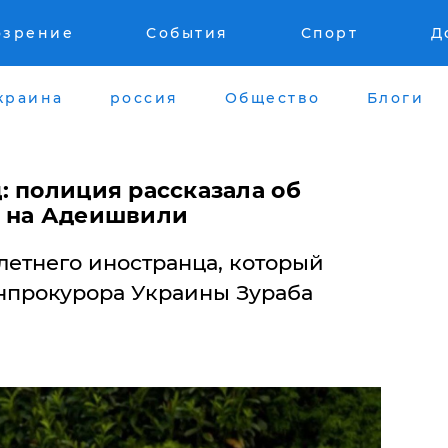
озрение
События
Спорт
Д
краина
россия
Общество
Блоги
: полиция рассказала об
х на Адеишвили
летнего иностранца, который
нпрокурора Украины Зураба