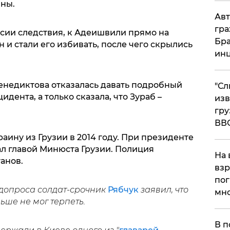
ны.
Авт
гра
сии следствия, к Адеишвили прямо на
Бра
и стали его избивать, после чего скрылись
ин
недиктова отказалась давать подробный
"Сл
дента, а только сказала, что Зураб –
изв
гру
ВВ
ину из Грузии в 2014 году. При президенте
л главой Минюста Грузии. Полиция
На 
анов.
взр
пог
 допроса солдат-срочник
Рябчук
заявил, что
мно
льше не мог терпеть.
На
В п