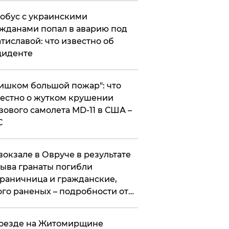
обус с украинскими
жданами попал в аварию под
тиславой: что известно об
циденте
ишком большой пожар": что
естно о жутком крушении
зового самолета MD-11 в США –
С
вокзале в Овруче в результате
ыва гранаты погибли
раничница и гражданские,
го раненых – подробности от
цполиции
оезде на Житомирщине