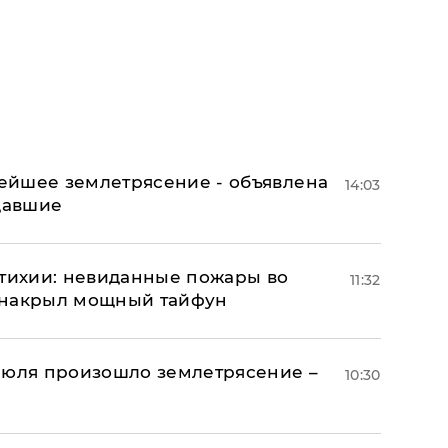
ейшее землетрясение - объявлена
14:03
адавшие
стихии: невиданные пожары во
11:32
 накрыл мощный тайфун
июля произошло землетрясение –
10:30