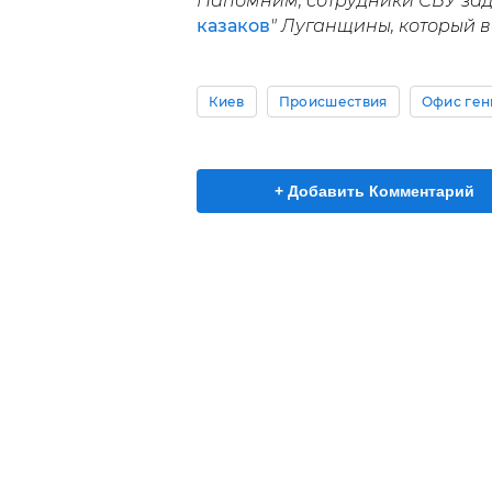
Напомним, сотрудники СБУ заде
казаков
" Луганщины, который в
Киев
Происшествия
Офис ген
+ Добавить Комментарий