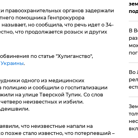
зем
ики правоохранительных органов задержали
под
етнего помощника Генпрокурора
азывает, но сообщила, что речь идет о 34-
В В
стно, что продолжается розыск и других
раз
мож
по
бвинения по статье "Хулиганство",
 Украины
.
Во 
рел
трудники одного из медицинских
ест
в полицию и сообщили о госпитализации
ужили на улице Тверской Тупик. Со слов
 четверо неизвестных и избили.
Зем
Адеишвили.
тол
нес
аявили, что неизвестные напали на
вк
о позже стало известно, что потерпевший –