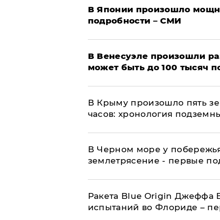
В Японии произошло мощн
подробности – СМИ
В Венесуэле произошли р
может быть до 100 тысяч 
В Крыму произошло пять зе
часов: хронология подземн
В Черном море у побережь
землетрясение - первые п
Ракета Blue Origin Джеффа 
испытаний во Флориде – п