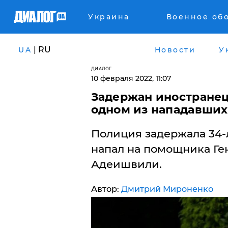
Украина
Военное об
| RU
UA
Новости
У
ДИАЛОГ
10 февраля 2022, 11:07
​Задержан иностранец
одном из нападавши
Полиция задержала 34-
напал на помощника Ге
Адеишвили.
Автор:
Дмитрий Мироненко