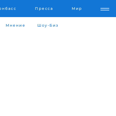
онбасс
Пресса
Мир
Мнение
Шоу-Биз