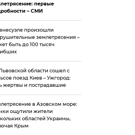
летрясение: первые
робности – СМИ
енесуэле произошли
рушительные землетрясения –
ет быть до 100 тысяч
гибших
Львовской области сошел с
ьсов поезд Киев – Ужгород:
ь жертвы и пострадавшие
летрясение в Азовском море:
чки ощутили жители
кольких областей Украины,
лючая Крым