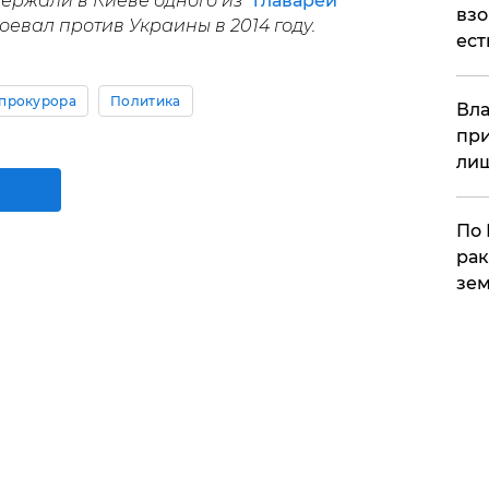
ржали в Киеве одного из "
главарей
взо
оевал против Украины в 2014 году.
ест
прокурора
Политика
Вла
при
ли
По 
рак
зем