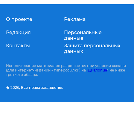
О проекте
Реклама
Редакция
Персональные
данные
Контакты
Защита персональных
данных
Использование материалов разрешается при условии ссылки
(для интернет-изданий - гиперссылки) на "
Диалог.ua
" не ниже
третьего абзаца.
� 2026,
Все права защищены.