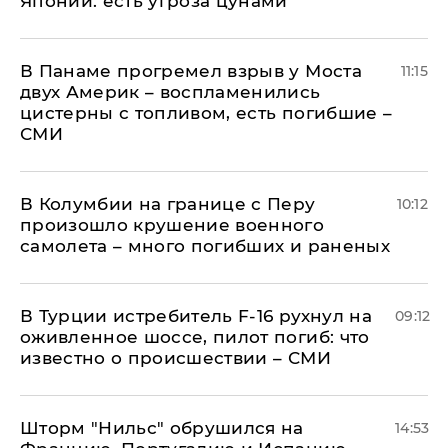
Японии: есть угроза цунами
В Панаме прогремел взрыв у Моста
11:15
двух Америк – воспламенились
цистерны с топливом, есть погибшие –
СМИ
В Колумбии на границе с Перу
10:12
произошло крушение военного
самолета – много погибших и раненых
В Турции истребитель F-16 рухнул на
09:12
оживленное шоссе, пилот погиб: что
известно о происшествии – СМИ
Шторм "Нильс" обрушился на
14:53