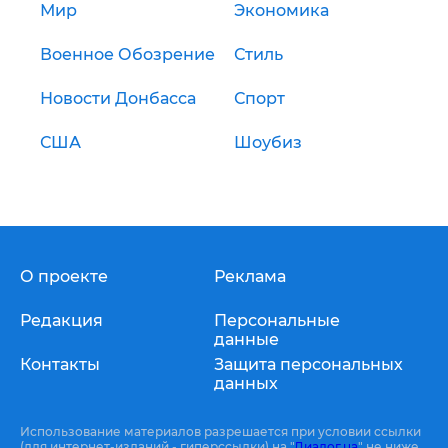
Мир
Экономика
Военное Обозрение
Стиль
Новости Донбасса
Спорт
США
Шоубиз
О проекте
Реклама
Редакция
Персональные
данные
Контакты
Защита персональных
данных
Использование материалов разрешается при условии ссылки
(для интернет-изданий - гиперссылки) на "
Диалог.ua
" не ниже