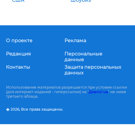
США
Шоубиз
О проекте
Реклама
Редакция
Персональные
данные
Контакты
Защита персональных
данных
Использование материалов разрешается при условии ссылки
(для интернет-изданий - гиперссылки) на "
Диалог.ua
" не ниже
третьего абзаца.
� 2026,
Все права защищены.