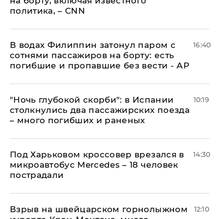
на борту, включая известного
политика, – CNN
В водах Филиппин затонул паром с
16:40
сотнями пассажиров на борту: есть
погибшие и пропавшие без вести - АР
"Ночь глубокой скорби": в Испании
10:19
столкнулись два пассажирских поезда
– много погибших и раненых
Под Харьковом кроссовер врезался в
14:30
микроавтобус Mercedes – 18 человек
пострадали
Взрыв на швейцарском горнолыжном
12:10