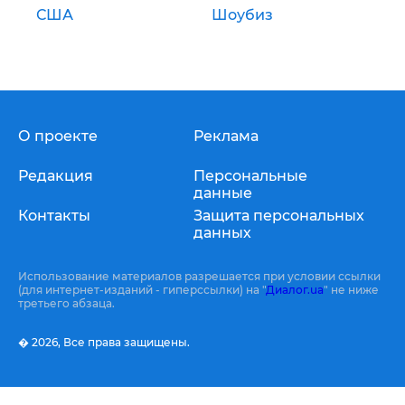
США
Шоубиз
О проекте
Реклама
Редакция
Персональные
данные
Контакты
Защита персональных
данных
Использование материалов разрешается при условии ссылки
(для интернет-изданий - гиперссылки) на "
Диалог.ua
" не ниже
третьего абзаца.
� 2026,
Все права защищены.