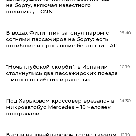
на борту, включая известного
политика, – CNN
В водах Филиппин затонул паром с
16:40
сотнями пассажиров на борту: есть
погибшие и пропавшие без вести - АР
"Ночь глубокой скорби": в Испании
10:19
столкнулись два пассажирских поезда
– много погибших и раненых
Под Харьковом кроссовер врезался в
14:30
микроавтобус Mercedes – 18 человек
пострадали
Взрыв на швейцарском горнолыжном
12:10