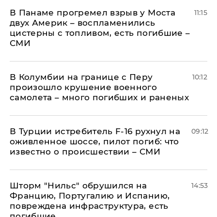
В Панаме прогремел взрыв у Моста
11:15
двух Америк – воспламенились
цистерны с топливом, есть погибшие –
СМИ
В Колумбии на границе с Перу
10:12
произошло крушение военного
самолета – много погибших и раненых
В Турции истребитель F-16 рухнул на
09:12
оживленное шоссе, пилот погиб: что
известно о происшествии – СМИ
Шторм "Нильс" обрушился на
14:53
Францию, Португалию и Испанию,
повреждена инфраструктура, есть
погибшие