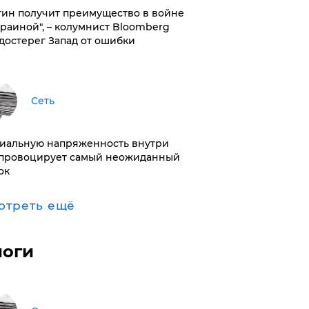
тин получит преимущество в войне
краиной", – колумнист Bloomberg
достерег Запад от ошибки
Сеть
иальную напряженность внутри
провоцирует самый неожиданный
ок
отреть ещё
логи