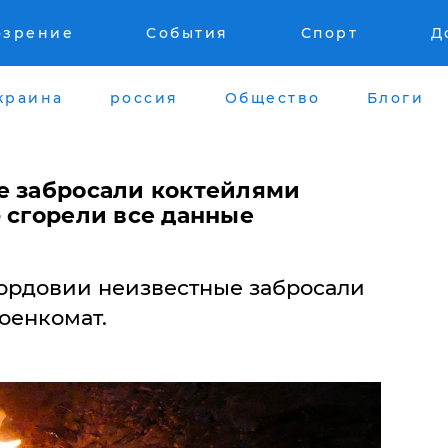
озрение
События
Спорт
Д
краина
россия
Общество
Блоги
е забросали коктейлями
 сгорели все данные
Мордовии неизвестные забросали
оенкомат.