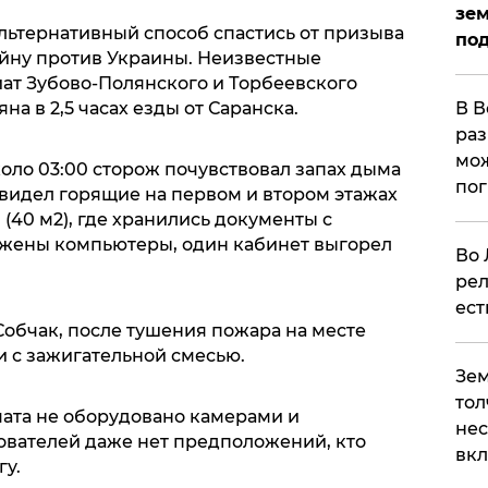
зем
льтернативный способ спастись от призыва
под
йну против Украины. Неизвестные
ат Зубово-Полянского и Торбеевского
на в 2,5 часах езды от Саранска.
В В
раз
мож
оло 03:00 сторож почувствовал запах дыма
по
увидел горящие на первом и втором этажах
(40 м2), где хранились документы с
жены компьютеры, один кабинет выгорел
Во 
рел
ест
Собчак, после тушения пожара на месте
 с зажигательной смесью.
Зем
тол
мата не оборудовано камерами и
нес
дователей даже нет предположений, кто
вк
у.