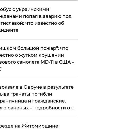
обус с украинскими
жданами попал в аварию под
тиславой: что известно об
циденте
ишком большой пожар": что
естно о жутком крушении
зового самолета MD-11 в США –
С
вокзале в Овруче в результате
ыва гранаты погибли
раничница и гражданские,
го раненых – подробности от
цполиции
оезде на Житомирщине