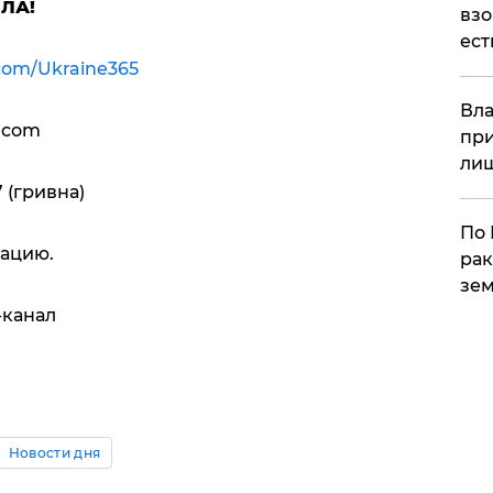
ИЛА!
взо
ест
com/Ukraine365
Вла
.com
при
ли
 (гривна)
По 
ацию.
рак
зем
-канал
Новости дня