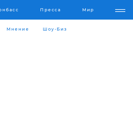
онбасс
Пресса
Мир
Мнение
Шоу-Биз