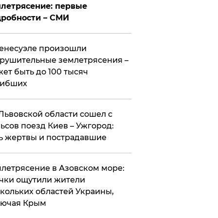
летрясение: первые
робности – СМИ
енесуэле произошли
рушительные землетрясения –
ет быть до 100 тысяч
гибших
Львовской области сошел с
ьсов поезд Киев – Ужгород:
ь жертвы и пострадавшие
летрясение в Азовском море:
чки ощутили жители
кольких областей Украины,
лючая Крым