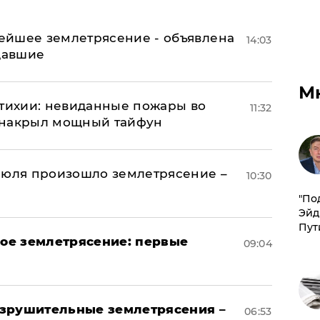
ейшее землетрясение - объявлена
14:03
адавшие
М
стихии: невиданные пожары во
11:32
 накрыл мощный тайфун
июля произошло землетрясение –
10:30
​"По
Эйд
Пут
ое землетрясение: первые
09:04
азрушительные землетрясения –
06:53