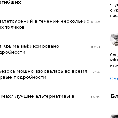
погибших
"Пу
с У
пре
млетрясений в течение нескольких
10:48
ых толчков
я Крыма зафиксировано
10:59
одробности
Соц
РФ 
игр
Безоса мощно взорвалась во время
12:50
ервые подробности
См
Б
o Max? Лучшие альтернативы в
07:15