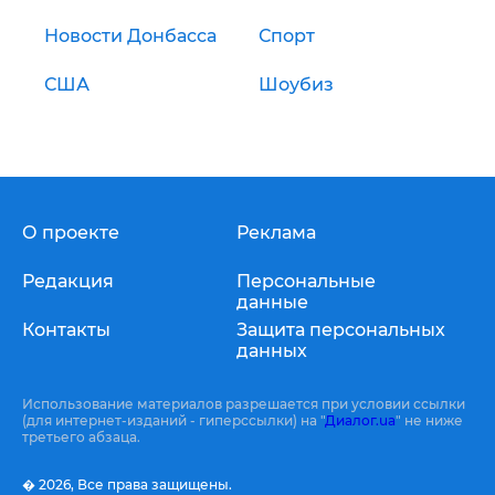
Новости Донбасса
Спорт
США
Шоубиз
О проекте
Реклама
Редакция
Персональные
данные
Контакты
Защита персональных
данных
Использование материалов разрешается при условии ссылки
(для интернет-изданий - гиперссылки) на "
Диалог.ua
" не ниже
третьего абзаца.
� 2026,
Все права защищены.