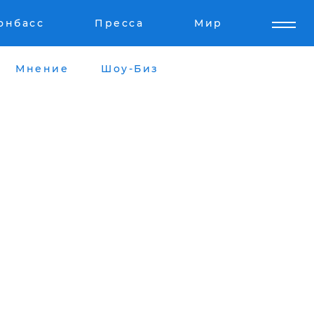
онбасс
Пресса
Мир
Мнение
Шоу-Биз