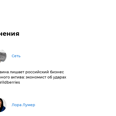
нения
Сеть
раина лишает российский бизнес
вного актива: экономист об ударах
Wildberries
​Лора Лумер