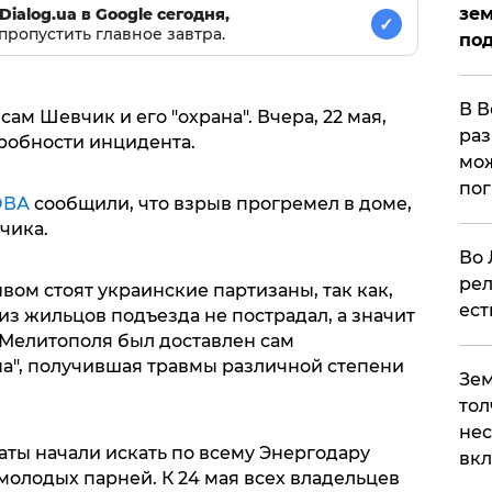
зем
Dialog.ua в Google сегодня,
✓
пропустить главное завтра.
под
В В
сам Шевчик и его "охрана". Вчера, 22 мая,
раз
робности инцидента.
мож
по
ОВА
сообщили, что взрыв прогремел в доме,
чика.
Во 
рел
вом стоят украинские партизаны, так как,
ест
з жильцов подъезда не пострадал, а значит
 Мелитополя был доставлен сам
ана", получившая травмы различной степени
Зем
тол
нес
аты начали искать по всему Энергодару
вк
молодых парней. К 24 мая всех владельцев