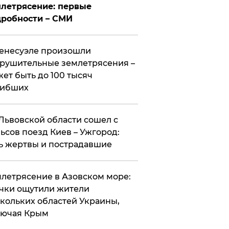
летрясение: первые
робности – СМИ
енесуэле произошли
рушительные землетрясения –
ет быть до 100 тысяч
гибших
Львовской области сошел с
ьсов поезд Киев – Ужгород:
ь жертвы и пострадавшие
летрясение в Азовском море:
чки ощутили жители
кольких областей Украины,
лючая Крым