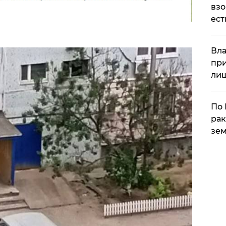
взо
ест
Вла
при
ли
По 
рак
зем