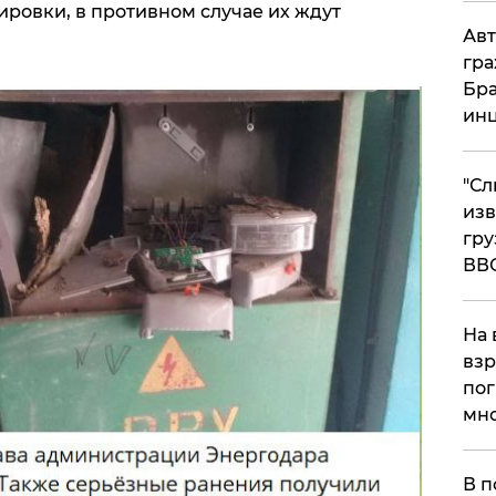
ировки, в противном случае их ждут
Авт
гра
Бра
ин
"Сл
изв
гру
ВВ
На 
взр
пог
мно
На
В п