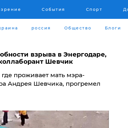
озрение
События
Спорт
Д
краина
россия
Общество
Блоги
обности взрыва в Энергодаре,
 коллаборант Шевчик
, где проживает мать мэра-
ра Андрея Шевчика, прогремел