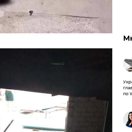
М
​Ук
гла
по 