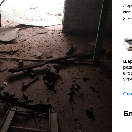
Лор
нич
угр
Шар
рад
агр
укр
См
Б