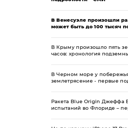
В Венесуэле произошли р
может быть до 100 тысяч 
В Крыму произошло пять зе
часов: хронология подземн
В Черном море у побережь
землетрясение - первые п
Ракета Blue Origin Джеффа 
испытаний во Флориде – п