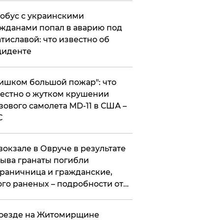
обус с украинскими
жданами попал в аварию под
тиславой: что известно об
циденте
ишком большой пожар": что
естно о жутком крушении
зового самолета MD-11 в США –
С
вокзале в Овруче в результате
ыва гранаты погибли
раничница и гражданские,
го раненых – подробности от
цполиции
оезде на Житомирщине