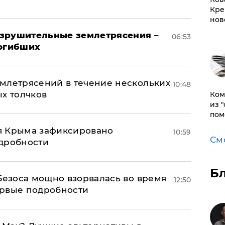
Кре
нов
азрушительные землетрясения –
06:53
погибших
млетрясений в течение нескольких
10:48
ых толчков
Ком
из 
пом
я Крыма зафиксировано
10:59
См
одробности
Б
Безоса мощно взорвалась во время
12:50
ервые подробности