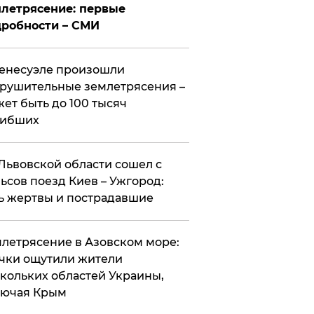
летрясение: первые
робности – СМИ
енесуэле произошли
рушительные землетрясения –
ет быть до 100 тысяч
гибших
Львовской области сошел с
ьсов поезд Киев – Ужгород:
ь жертвы и пострадавшие
летрясение в Азовском море:
чки ощутили жители
кольких областей Украины,
лючая Крым