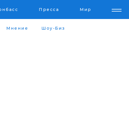
онбасс
Пресса
Мир
Мнение
Шоу-Биз