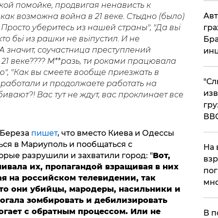
ой помойке, продвигая ненависть к
Авт
как возможна война в 21 веке. Стыдно (было)
 Просто уберитесь из нашей страны", "Да вьі
гра
то бьі из рашки не вьіпустил. И не
Бра
 А значит, соучастница преступлений
ин
 21 веке???? М**разь, ти роками працювала
ю", "Как вы смеете вообще приезжать в
"Сл
и работали и продолжаете работать на
изв
ивают?! Вас тут не ждут, вас проклинает все
гру
ВВ
 Береза
пишет
, что вместо Киева и Одессы
ся в Мариуполь и пообщаться с
На 
рые разрушили и захватили город: "
Вот,
взр
ивала их, пропагандой взращивая в них
пог
я на российском телевидении, так
мно
что они убийцы, мародеры, насильники и
На
могала зомбировать и дебилизировать
могает с обратным процессом. Или не
В п