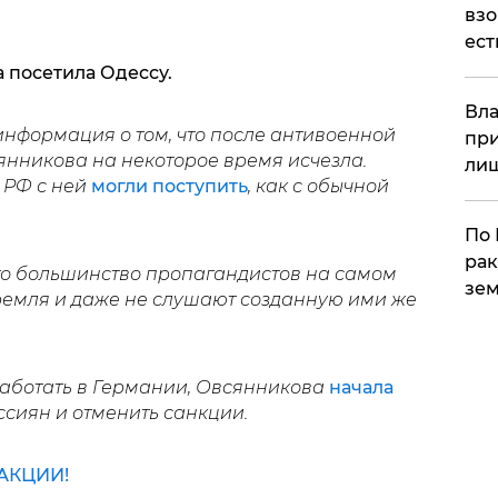
взо
ест
а посетила Одессу.
Вла
информация о том, что после антивоенной
при
янникова на некоторое время исчезла.
ли
 РФ с ней
могли поступить
, как с обычной
По 
рак
что большинство пропагандистов на самом
зем
ремля и даже не слушают созданную ими же
работать в Германии, Овсянникова
начала
ссиян и отменить санкции.
АКЦИИ!