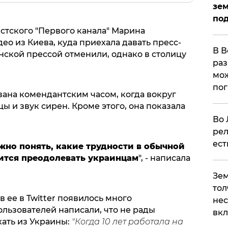
зем
под
тского "Первого канала" Марина
ео из Киева, куда приехала давать пресс-
В В
нской прессой отменили, однако в столицу
раз
мож
по
вана комендантским часом, когда вокруг
ы и звук сирен. Кроме этого, она показала
Во 
рел
ест
жно понять, какие трудности в обычной
ится преодолевать украинцам
", - написала
Зем
тол
 ее в Twitter появилось много
нес
льзователей написали, что не рады
вк
хать из Украины:
"Когда 10 лет работала на