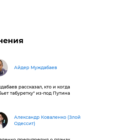
нения
Айдер Муждабаев
дабаев рассказал, кто и когда
бьет табуретку" из-под Путина
Александр Коваленко (Злой
Одессит)
аленко предупредил о планах