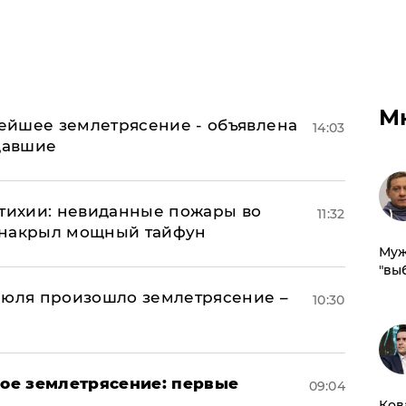
М
ейшее землетрясение - объявлена
14:03
адавшие
стихии: невиданные пожары во
11:32
 накрыл мощный тайфун
Муж
"вы
июля произошло землетрясение –
10:30
ое землетрясение: первые
09:04
Ков