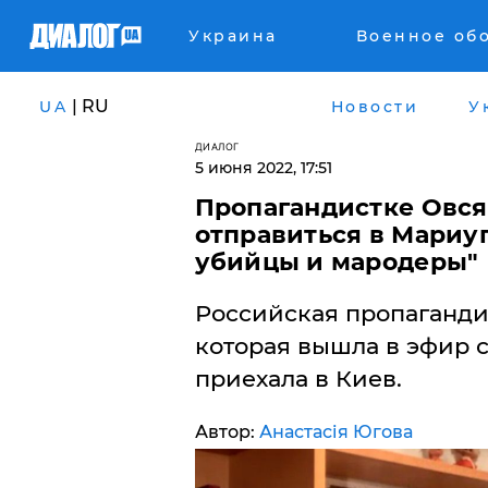
Украина
Военное об
| RU
UA
Новости
У
ДИАЛОГ
5 июня 2022, 17:51
Пропагандистке Овс
отправиться в Мариуп
убийцы и мародеры"
​Российская пропаганд
которая вышла в эфир 
приехала в Киев.
Автор:
Анастасія Югова