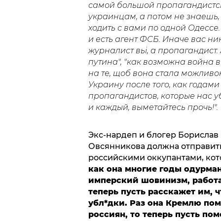
самой большой пропагандистск
украинцам, а потом не знаешь, 
ходить с вами по одной Одессе.
и есть агент ФСБ. Иначе вас ник
журналист вьі, а пропагандист.
путина", "как возможна война в
на те, щоб вона стала можливо
Украину после того, как годам
пропагандистов, которые нас уб
и каждый, выметайтесь прочь!".
Экс-нардеп и блогер Борислав
Овсянникова должна отправить
российскими оккупантами, кото
как она многие годы одурман
имперский шовинизм, работа
теперь пусть расскажет им, 
убл*дки. Раз она Кремлю по
россиян, то теперь пусть по