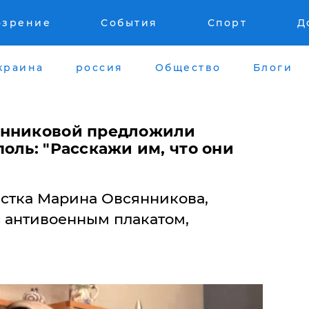
озрение
События
Спорт
Д
краина
россия
Общество
Блоги
янниковой предложили
оль: "Расскажи им, что они
истка Марина Овсянникова,
с антивоенным плакатом,