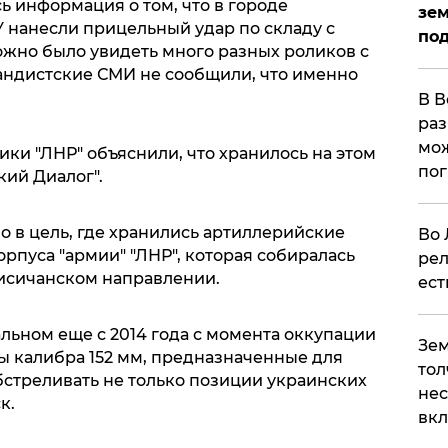
сь информация о том, что в городе
зем
 нанесли прицельный удар по складу с
под
ожно было увидеть много разных роликов с
андистские СМИ не сообщили, что именно
В В
раз
мож
ики "ЛНР" объяснили, что хранилось на этом
по
кий Диалог".
но в цель, где хранились артиллерийские
Во 
орпуса "армии" "ЛНР", которая собиралась
рел
Лисичанском направлении.
ест
альном еще с 2014 года с момента оккупации
Зем
ы калибра 152 мм, предназначенные для
тол
стреливать не только позиции украинских
нес
к.
вк