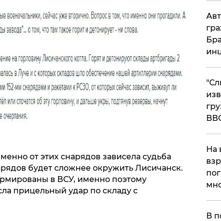
Авт
гра
Бра
ин
"Сл
изв
гру
ВВ
На 
менно от этих снарядов зависела судьба
взр
арядов будет сложнее окружить Лисичанск.
пог
рмированы в ВСУ, именно поэтому
мно
ла прицельный удар по складу с
На
В п