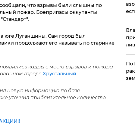
взо
 сообщали, что взрывы были слышны по
ест
сильный пожар. Боеприпасы оккупанты
"Стандарт".
Вла
на юге Луганщины. Сам город был
при
вики продолжают его называть по старинке
ли
По 
 появились кадры с места взрывов и пожара
рак
ированном городе
Хрустальный
.
зем
учил новую информацию по базе
акже уточнил приблизительное количество
КЦИИ!!