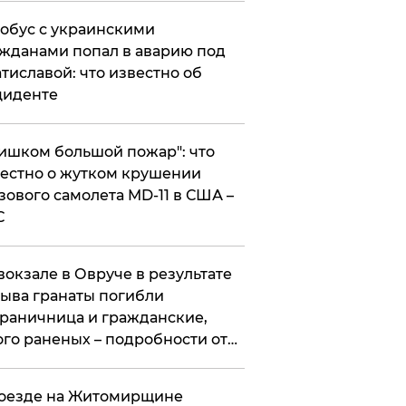
обус с украинскими
жданами попал в аварию под
тиславой: что известно об
циденте
ишком большой пожар": что
естно о жутком крушении
зового самолета MD-11 в США –
С
вокзале в Овруче в результате
ыва гранаты погибли
раничница и гражданские,
го раненых – подробности от
цполиции
оезде на Житомирщине