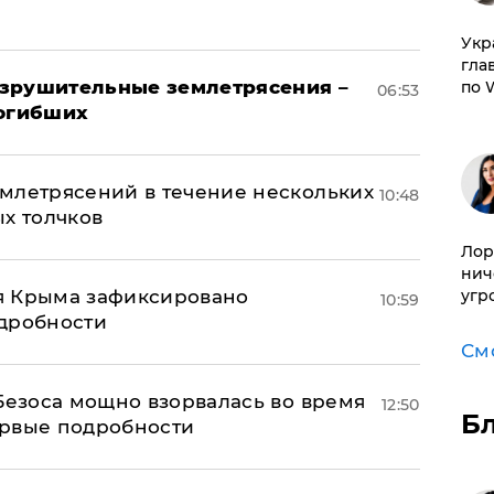
​Ук
гла
азрушительные землетрясения –
по 
06:53
погибших
млетрясений в течение нескольких
10:48
ых толчков
Лор
нич
я Крыма зафиксировано
угр
10:59
одробности
См
Безоса мощно взорвалась во время
12:50
Б
ервые подробности