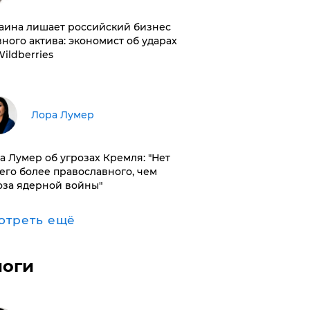
раина лишает российский бизнес
вного актива: экономист об ударах
Wildberries
​Лора Лумер
а Лумер об угрозах Кремля: "Нет
его более православного, чем
оза ядерной войны"
отреть ещё
логи