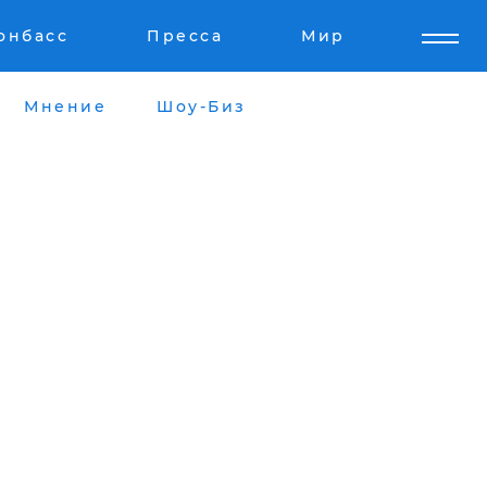
онбасс
Пресса
Мир
Мнение
Шоу-Биз