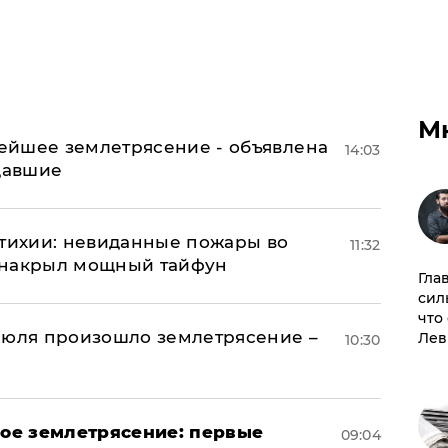
М
ейшее землетрясение - объявлена
14:03
адавшие
стихии: невиданные пожары во
11:32
 накрыл мощный тайфун
Гла
сил
что
июля произошло землетрясение –
Лев
10:30
ое землетрясение: первые
09:04