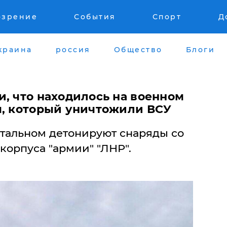
озрение
События
Спорт
Д
краина
россия
Общество
Блоги
и, что находилось на военном
м, который уничтожили ВСУ
тальном детонируют снаряды со
 корпуса "армии" "ЛНР".