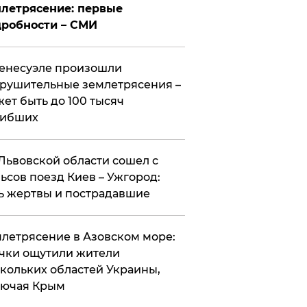
летрясение: первые
робности – СМИ
енесуэле произошли
рушительные землетрясения –
ет быть до 100 тысяч
гибших
Львовской области сошел с
ьсов поезд Киев – Ужгород:
ь жертвы и пострадавшие
летрясение в Азовском море:
чки ощутили жители
кольких областей Украины,
лючая Крым