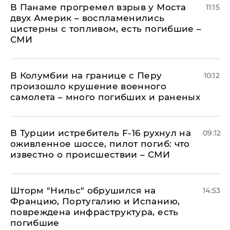
В Панаме прогремел взрыв у Моста
11:15
двух Америк – воспламенились
цистерны с топливом, есть погибшие –
СМИ
В Колумбии на границе с Перу
10:12
произошло крушение военного
самолета – много погибших и раненых
В Турции истребитель F-16 рухнул на
09:12
оживленное шоссе, пилот погиб: что
известно о происшествии – СМИ
Шторм "Нильс" обрушился на
14:53
Францию, Португалию и Испанию,
повреждена инфраструктура, есть
погибшие