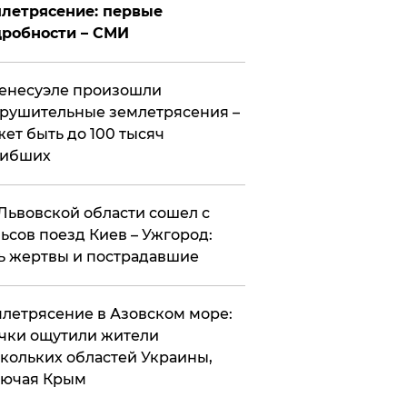
летрясение: первые
робности – СМИ
енесуэле произошли
рушительные землетрясения –
ет быть до 100 тысяч
гибших
Львовской области сошел с
ьсов поезд Киев – Ужгород:
ь жертвы и пострадавшие
летрясение в Азовском море:
чки ощутили жители
кольких областей Украины,
лючая Крым