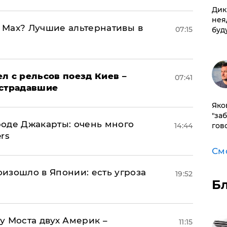
Дик
нея
o Max? Лучшие альтернативы в
07:15
буд
л с рельсов поезд Киев –
07:41
острадавшие
Яко
"за
оде Джакарты: очень много
14:44
гов
rs
См
изошло в Японии: есть угроза
19:52
Б
у Моста двух Америк –
11:15