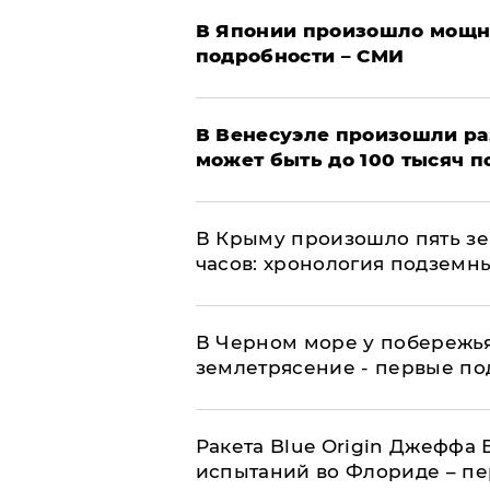
В Японии произошло мощн
подробности – СМИ
В Венесуэле произошли р
может быть до 100 тысяч 
В Крыму произошло пять зе
часов: хронология подземн
В Черном море у побережь
землетрясение - первые п
Ракета Blue Origin Джеффа 
испытаний во Флориде – п