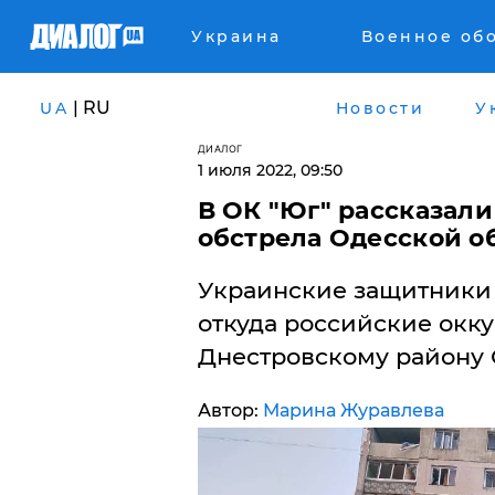
Украина
Военное об
| RU
UA
Новости
У
ДИАЛОГ
1 июля 2022, 09:50
​В ОК "Юг" рассказал
обстрела Одесской об
Украинские защитники 
откуда российские окк
Днестровскому району
Автор:
Марина Журавлева