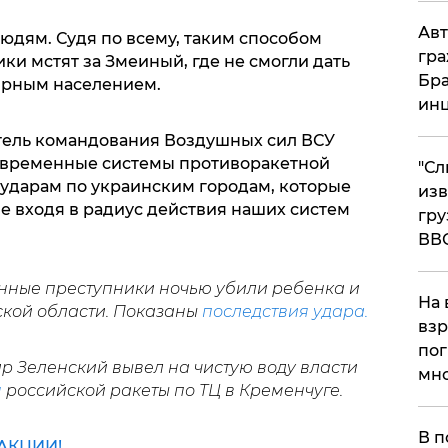
Авт
юдям. Судя по всему, таким способом
гра
и мстят за Змеиный, где не смогли дать
Бра
мирным населением.
ин
тель командования Воздушных сил ВСУ
овременные системы противоракетной
"Сл
 ударам по украинским городам, которые
изв
е входя в радиус действия наших систем
гру
ВВ
енные преступники ночью убили ребенка и
На 
ской области. Показаны
последствия удара.
взр
пог
 Зеленский вывел на чистую воду власти
мно
я
российской ракеты по ТЦ в Кременчуге.
На
В п
АКЦИИ!