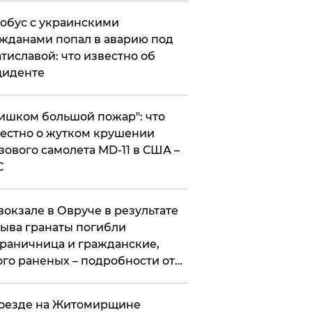
обус с украинскими
жданами попал в аварию под
тиславой: что известно об
циденте
ишком большой пожар": что
естно о жутком крушении
зового самолета MD-11 в США –
С
вокзале в Овруче в результате
ыва гранаты погибли
раничница и гражданские,
го раненых – подробности от
цполиции
оезде на Житомирщине