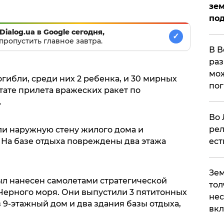
зем
под
Dialog.ua в Google сегодня,
✓
пропустить главное завтра.
В В
раз
мож
гибли, среди них 2 ребенка, и 30 мирных
по
тате прилета вражеских ракет по
.
Во 
рел
 наружную стену жилого дома и
. На базе отдыха повреждены два этажа
ест
Зем
был нанесен самолетами стратегической
тол
 Черного моря. Они выпустили 3 пятитонных
нес
в 9-этажный дом и два здания базы отдыха,
вк