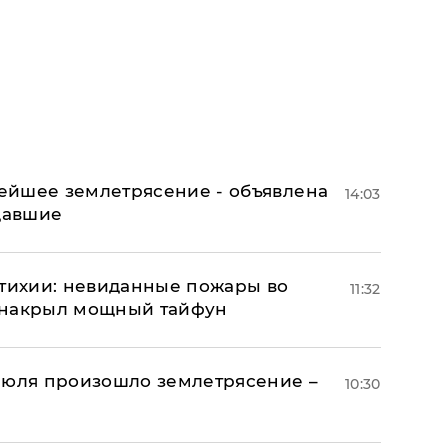
ейшее землетрясение - объявлена
14:03
адавшие
стихии: невиданные пожары во
11:32
 накрыл мощный тайфун
июля произошло землетрясение –
10:30