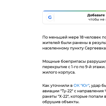
Добавьте 
G
чтобы не 
По меньшей мере 18 человек по
жителей были ранены в резуль
населенному пункту Сергеевка
Мощные боеприпасы разрушили
перекрытие с 1-го по 9-й этажи
жилого корпуса.
Как уточнили в
ОК "Юг"
, удар 
авиации "Ту-22" с направления
ракеты "Х-22", которые попали 
обрушив объекты.