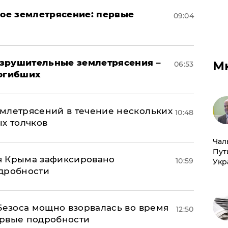
ое землетрясение: первые
09:04
азрушительные землетрясения –
М
06:53
погибших
млетрясений в течение нескольких
10:48
ых толчков
Чал
Пут
я Крыма зафиксировано
10:59
Укр
одробности
Безоса мощно взорвалась во время
12:50
ервые подробности