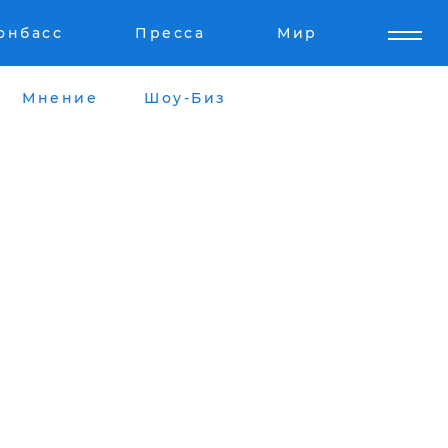
онбасс
Пресса
Мир
Мнение
Шоу-Биз