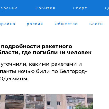
озрение
События
Спорт
Д
краина
россия
Общество
Блоги
и подробности ракетного
ласти, где погибли 18 человек
уточнили, какими ракетами и
упанты ночью били по Белгород-
 Одесчины.