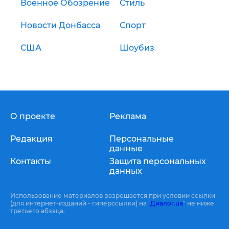
Военное Обозрение
Стиль
Новости Донбасса
Спорт
США
Шоубиз
О проекте
Реклама
Редакция
Персональные
данные
Контакты
Защита персональных
данных
Использование материалов разрешается при условии ссылки
(для интернет-изданий - гиперссылки) на "
Диалог.ua
" не ниже
третьего абзаца.