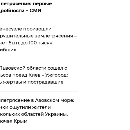
летрясение: первые
робности – СМИ
енесуэле произошли
рушительные землетрясения –
ет быть до 100 тысяч
гибших
Львовской области сошел с
ьсов поезд Киев – Ужгород:
ь жертвы и пострадавшие
летрясение в Азовском море:
чки ощутили жители
кольких областей Украины,
лючая Крым