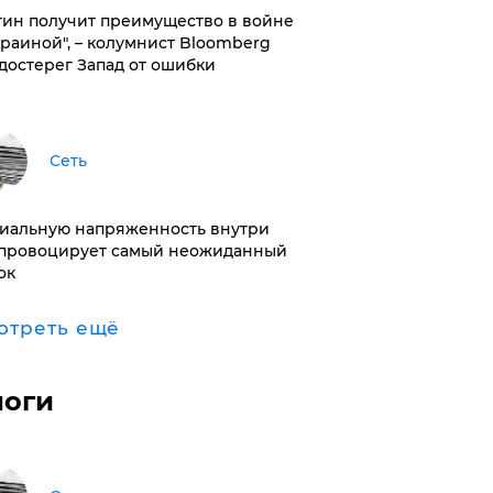
тин получит преимущество в войне
краиной", – колумнист Bloomberg
достерег Запад от ошибки
Сеть
иальную напряженность внутри
провоцирует самый неожиданный
ок
отреть ещё
логи