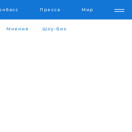
онбасс
Пресса
Мир
Мнение
Шоу-Биз