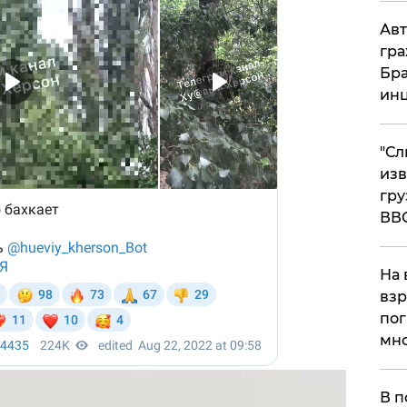
Авт
гра
Бра
ин
"Сл
изв
гру
ВВ
На 
взр
пог
мно
На
В п