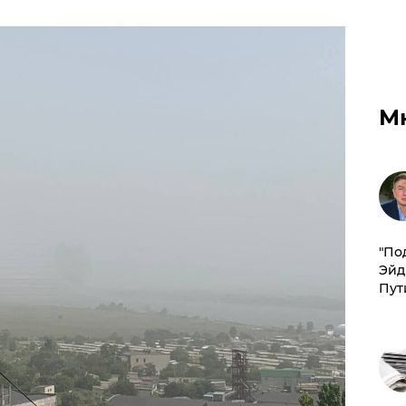
М
​"По
Эйд
Пут