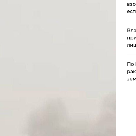
взо
ест
Вла
при
ли
По 
рак
зем