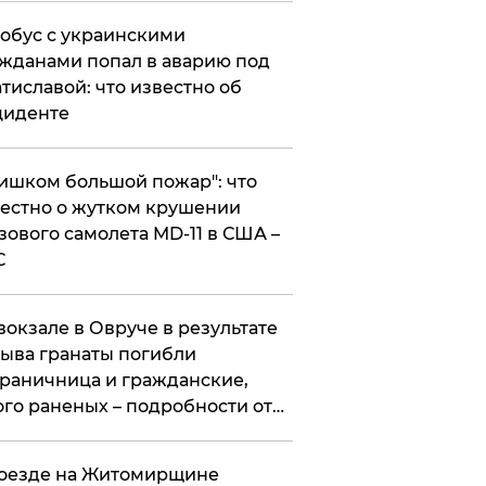
обус с украинскими
жданами попал в аварию под
тиславой: что известно об
циденте
ишком большой пожар": что
естно о жутком крушении
зового самолета MD-11 в США –
С
вокзале в Овруче в результате
ыва гранаты погибли
раничница и гражданские,
го раненых – подробности от
цполиции
оезде на Житомирщине