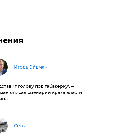
нения
Игорь Эйдман
дставит голову под табакерку", –
ман описал сценарий краха власти
ина
Сеть