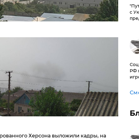
"Пу
с У
пре
Соц
РФ 
игр
См
Б
рованного Херсона выложили кадры, на