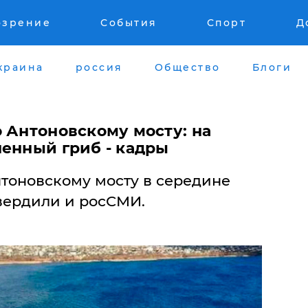
озрение
События
Спорт
Д
краина
россия
Общество
Блоги
о Антоновскому мосту: на
ненный гриб - кадры
нтоновскому мосту в середине
вердили и росСМИ.