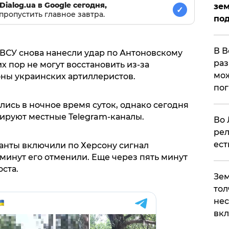
Dialog.ua в Google сегодня,
зем
✓
пропустить главное завтра.
под
В В
50 ВСУ снова нанесли удар по Антоновскому
раз
х пор не могут восстановить из-за
мож
оны украинских артиллеристов.
по
ись в ночное время суток, однако сегодня
ируют местные Telegram-каналы.
Во 
рел
ест
упанты включили по Херсону сигнал
 минут его отменили. Еще через пять минут
ста.
Зем
тол
нес
вк