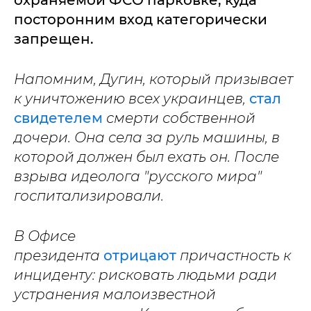
охраняемой ФСО парковке, куда
посторонним вход категорически
запрещен.
Напомним, Дугин, который призывает
к уничтожению всех украинцев,
стал
свидетелем
смерти собственной
дочери. Она села за руль машины, в
которой должен был ехать он.
После
взрыва идеолога "русского мира"
госпитализировали.
В Офисе
президента
отрицают
причастность к
инциденту: рисковать людьми ради
устранения малоизвестной