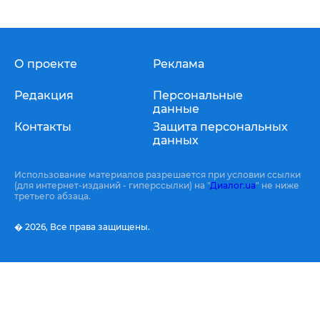
О проекте
Реклама
Редакция
Персональные
данные
Контакты
Защита персональных
данных
Использование материалов разрешается при условии ссылки
(для интернет-изданий - гиперссылки) на "
Диалог.ua
" не ниже
третьего абзаца.
� 2026,
Все права защищены.