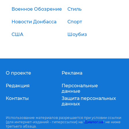
Военное Обозрение
Стиль
Новости Донбасса
Спорт
США
Шоубиз
О проекте
Реклама
Редакция
Персональные
данные
Контакты
Защита персональных
данных
Использование материалов разрешается при условии ссылки
(для интернет-изданий - гиперссылки) на "
Диалог.ua
" не ниже
третьего абзаца.