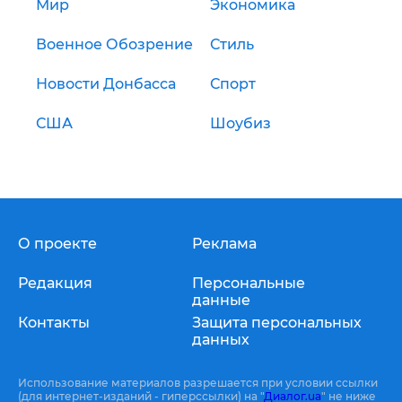
Мир
Экономика
Военное Обозрение
Стиль
Новости Донбасса
Спорт
США
Шоубиз
О проекте
Реклама
Редакция
Персональные
данные
Контакты
Защита персональных
данных
Использование материалов разрешается при условии ссылки
(для интернет-изданий - гиперссылки) на "
Диалог.ua
" не ниже