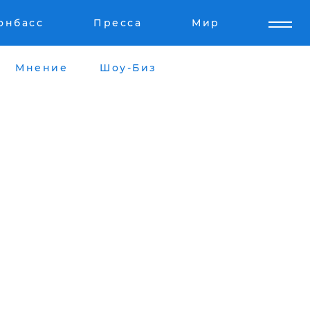
онбасс
Пресса
Мир
Мнение
Шоу-Биз