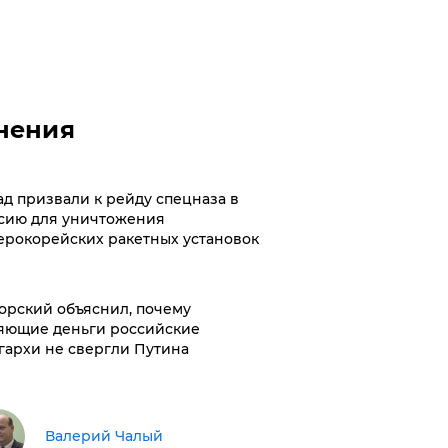
нения
ад призвали к рейду спецназа в
сию для уничтожения
ерокорейских ракетных установок
орский объяснил, почему
яющие деньги российские
гархи не свергли Путина
Валерий Чалый