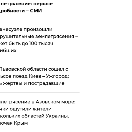
летрясение: первые
робности – СМИ
енесуэле произошли
рушительные землетрясения –
ет быть до 100 тысяч
гибших
Львовской области сошел с
ьсов поезд Киев – Ужгород:
ь жертвы и пострадавшие
летрясение в Азовском море:
чки ощутили жители
кольких областей Украины,
лючая Крым