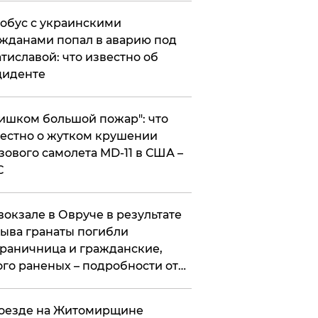
обус с украинскими
жданами попал в аварию под
тиславой: что известно об
циденте
ишком большой пожар": что
естно о жутком крушении
зового самолета MD-11 в США –
С
вокзале в Овруче в результате
ыва гранаты погибли
раничница и гражданские,
го раненых – подробности от
цполиции
оезде на Житомирщине