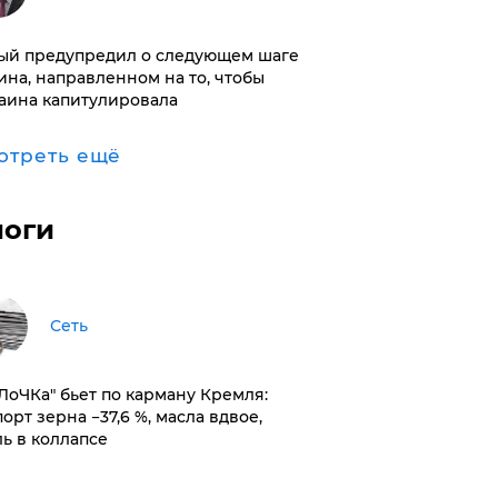
ый предупредил о следующем шаге
ина, направленном на то, чтобы
аина капитулировала
отреть ещё
логи
Сеть
оЛоЧКа" бьет по карману Кремля:
орт зерна −37,6 %, масла вдвое,
ль в коллапсе