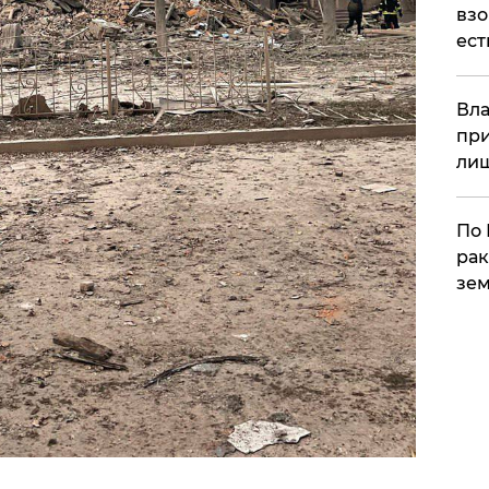
взо
ест
Вла
при
ли
По 
рак
зем