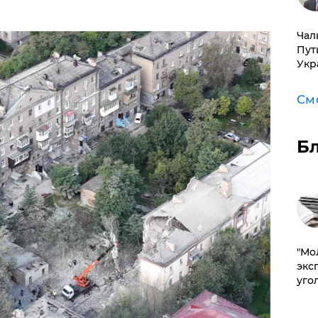
Чал
Пут
Укр
См
Б
​"М
эксп
уго