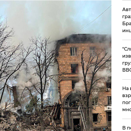
Авт
гра
Бра
ин
"Сл
изв
гру
ВВ
На 
взр
пог
мно
На
В п