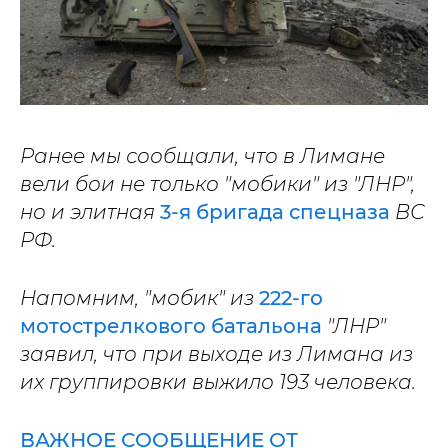
Ранее мы сообщали, что в Лимане
вели бои не только "мобики" из "ЛНР",
но и элитная
3-я бригада спецназа
ВС
РФ.
Напомним, "мобик" из
222-го
мотострелкового батальона
"ЛНР"
заявил, что при выходе из Лимана из
их группировки выжило 193 человека.
ВАЖНОЕ СООБЩЕНИЕ ОТ