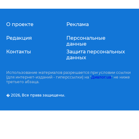
О проекте
Реклама
Редакция
Персональные
данные
Контакты
Защита персональных
данных
Использование материалов разрешается при условии ссылки
(для интернет-изданий - гиперссылки) на "
Диалог.ua
" не ниже
третьего абзаца.
� 2026,
Все права защищены.