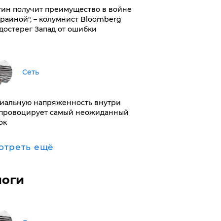
тин получит преимущество в войне
краиной", – колумнист Bloomberg
достерег Запад от ошибки
Сеть
иальную напряженность внутри
провоцирует самый неожиданный
ок
отреть ещё
логи