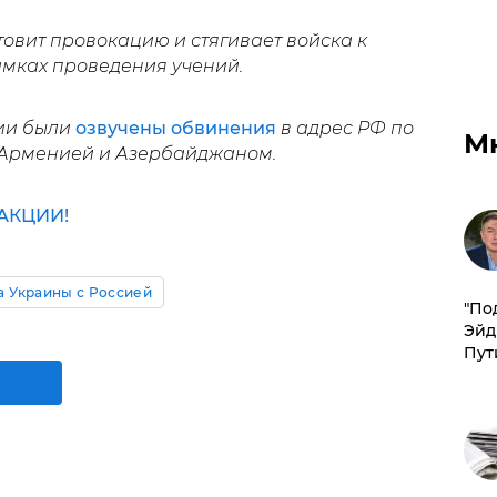
товит провокацию и стягивает войска к
амках проведения учений.
ии были
озвучены обвинения
в адрес РФ по
М
Арменией и Азербайджаном.
АКЦИИ!
а Украины с Россией
​"По
Эйд
Пут