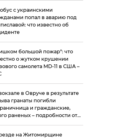
обус с украинскими
жданами попал в аварию под
тиславой: что известно об
циденте
ишком большой пожар": что
естно о жутком крушении
зового самолета MD-11 в США –
С
вокзале в Овруче в результате
ыва гранаты погибли
раничница и гражданские,
го раненых – подробности от
цполиции
оезде на Житомирщине