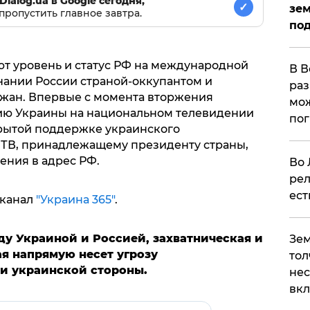
Dialog.ua в Google сегодня,
✓
зем
пропустить главное завтра.
под
ют уровень и статус РФ на международной
В В
нании России страной-оккупантом и
раз
жан. Впервые с момента вторжения
мож
рию Украины на национальном телевидении
по
рытой поддержке украинского
зТВ, принадлежащему президенту страны,
ния в адрес РФ.
Во 
рел
ест
-канал
"Украина 365"
.
ду Украиной и Россией, захватническая и
Зем
я напрямую несет угрозу
тол
и украинской стороны.
нес
вк