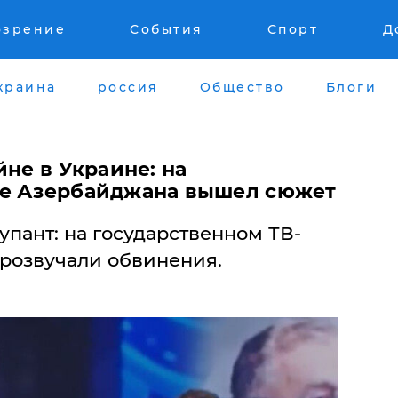
озрение
События
Спорт
Д
краина
россия
Общество
Блоги
йне в Украине: на
ле Азербайджана вышел сюжет
упант: на государственном ТВ-
розвучали обвинения.