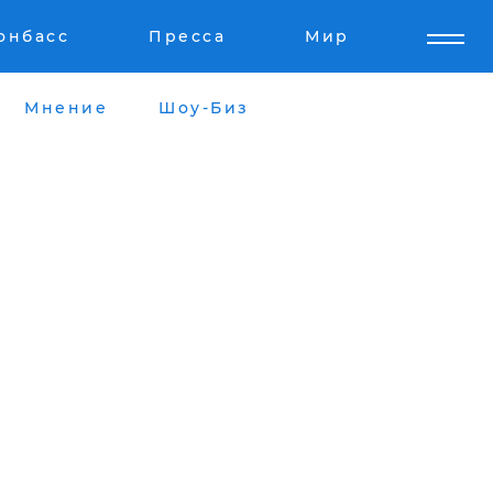
онбасс
Пресса
Мир
Мнение
Шоу-Биз