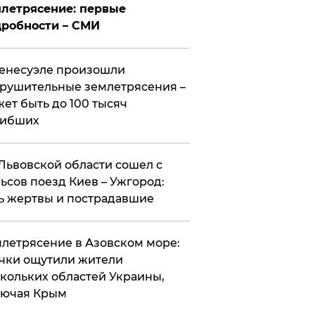
летрясение: первые
робности – СМИ
енесуэле произошли
рушительные землетрясения –
ет быть до 100 тысяч
гибших
Львовской области сошел с
ьсов поезд Киев – Ужгород:
ь жертвы и пострадавшие
летрясение в Азовском море:
чки ощутили жители
кольких областей Украины,
лючая Крым