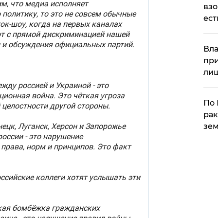
взо
ест
Вла
при
ли
По 
рак
зем