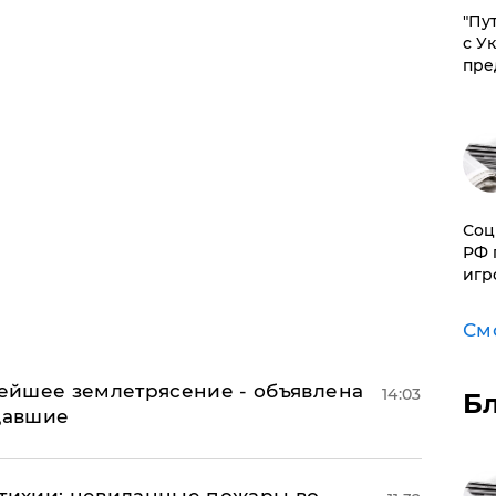
"Пу
с У
пре
Соц
РФ 
игр
См
ейшее землетрясение - объявлена
14:03
Б
адавшие