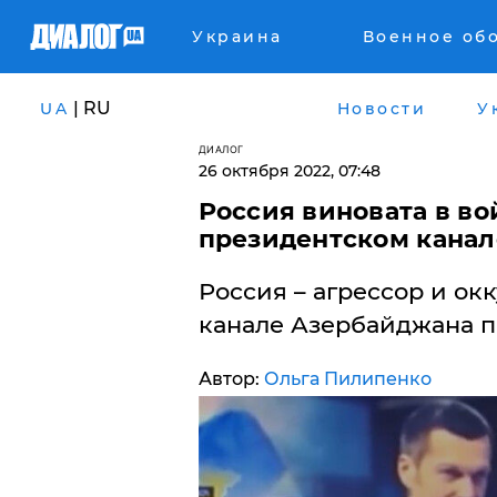
Украина
Военное об
| RU
UA
Новости
У
ДИАЛОГ
26 октября 2022, 07:48
Россия виновата в во
президентском кана
Россия – агрессор и окк
канале Азербайджана п
Автор:
Ольга Пилипенко