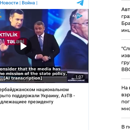
Авт
гра
Бра
ин
"Сл
изв
гру
ВВ
На 
взр
пог
мно
На
В п