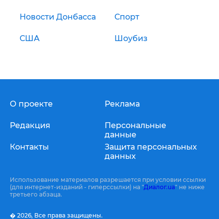
Новости Донбасса
Спорт
США
Шоубиз
О проекте
Реклама
Редакция
Персональные
данные
Контакты
Защита персональных
данных
Использование материалов разрешается при условии ссылки
(для интернет-изданий - гиперссылки) на "
Диалог.ua
" не ниже
третьего абзаца.
� 2026,
Все права защищены.