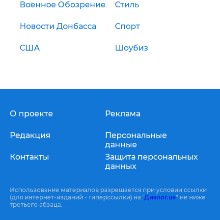
Военное Обозрение
Стиль
Новости Донбасса
Спорт
США
Шоубиз
О проекте
Реклама
Редакция
Персональные
данные
Контакты
Защита персональных
данных
Использование материалов разрешается при условии ссылки
(для интернет-изданий - гиперссылки) на "
Диалог.ua
" не ниже
третьего абзаца.