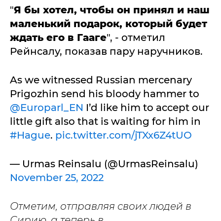
"
Я бы хотел, чтобы он принял и наш
маленький подарок, который будет
ждать его в Гааге
", - отметил
Рейнсалу, показав пару наручников.
As we witnessed Russian mercenary
Prigozhin send his bloody hammer to
@Europarl_EN
I’d like him to accept our
little gift also that is waiting for him in
#Hague
.
pic.twitter.com/jTXx6Z4tUO
— Urmas Reinsalu (@UrmasReinsalu)
November 25, 2022
Отметим, отправляя своих людей в
Сирию, а теперь в