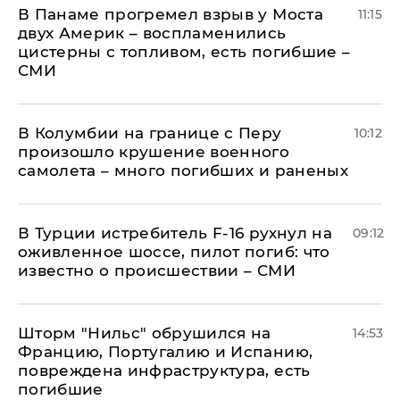
В Панаме прогремел взрыв у Моста
11:15
двух Америк – воспламенились
цистерны с топливом, есть погибшие –
СМИ
В Колумбии на границе с Перу
10:12
произошло крушение военного
самолета – много погибших и раненых
В Турции истребитель F-16 рухнул на
09:12
оживленное шоссе, пилот погиб: что
известно о происшествии – СМИ
Шторм "Нильс" обрушился на
14:53
Францию, Португалию и Испанию,
повреждена инфраструктура, есть
погибшие