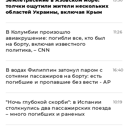
Землетрясение в Азовском море:
13:50
толчки ощутили жители нескольких
областей Украины, включая Крым
В Колумбии произошло
11:26
авиакрушение: погибли все, кто был
на борту, включая известного
политика, – CNN
В водах Филиппин затонул паром с
16:40
сотнями пассажиров на борту: есть
погибшие и пропавшие без вести - АР
"Ночь глубокой скорби": в Испании
10:19
столкнулись два пассажирских поезда
– много погибших и раненых