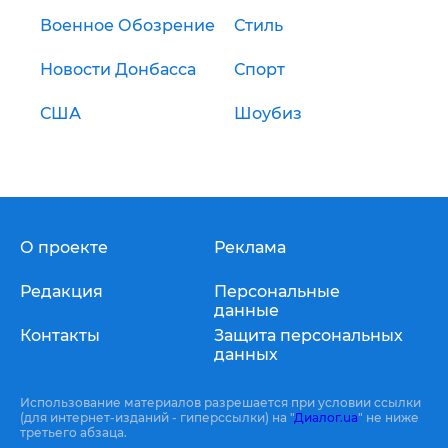
Военное Обозрение
Стиль
Новости Донбасса
Спорт
США
Шоубиз
О проекте
Реклама
Редакция
Персональные
данные
Контакты
Защита персональных
данных
Использование материалов разрешается при условии ссылки
(для интернет-изданий - гиперссылки) на "
Диалог.ua
" не ниже
третьего абзаца.