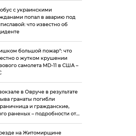
обус с украинскими
жданами попал в аварию под
тиславой: что известно об
циденте
ишком большой пожар": что
естно о жутком крушении
зового самолета MD-11 в США –
С
вокзале в Овруче в результате
ыва гранаты погибли
раничница и гражданские,
го раненых – подробности от
цполиции
оезде на Житомирщине