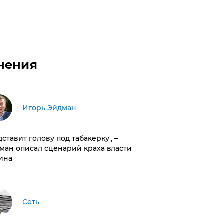
нения
Игорь Эйдман
дставит голову под табакерку", –
ман описал сценарий краха власти
ина
Сеть