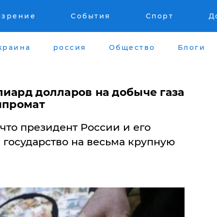
озрение
События
Спорт
Д
краина
россия
Общество
Блоги
лиард долларов на добыче газа
мпромат
что президент России и его
 государство на весьма крупную