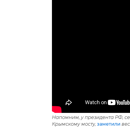
Напомним, у президента РФ, се
Крымскому мосту,
заметили
вес