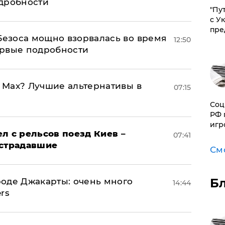
одробности
"Пу
с У
пре
Безоса мощно взорвалась во время
12:50
ервые подробности
o Max? Лучшие альтернативы в
07:15
Соц
РФ 
игр
л с рельсов поезд Киев –
07:41
острадавшие
См
Б
оде Джакарты: очень много
14:44
rs