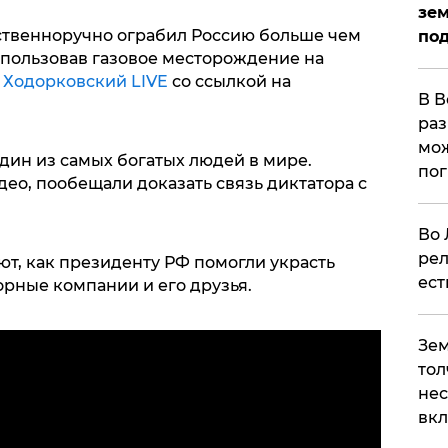
зем
ственноручно ограбил Россию больше чем
под
пользовав газовое месторождение на
т
Ходорковский LIVE
со ссылкой на
В В
раз
мож
дин из самых богатых людей в мире.
по
ео, пообещали доказать связь диктатора с
Во 
рел
т, как президенту РФ помогли украсть
ест
рные компании и его друзья.
Зем
тол
нес
вк