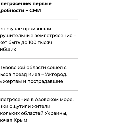
летрясение: первые
робности – СМИ
енесуэле произошли
рушительные землетрясения –
ет быть до 100 тысяч
гибших
Львовской области сошел с
ьсов поезд Киев – Ужгород:
ь жертвы и пострадавшие
летрясение в Азовском море:
чки ощутили жители
кольких областей Украины,
лючая Крым