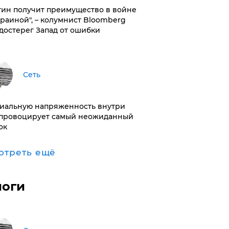
тин получит преимущество в войне
краиной", – колумнист Bloomberg
достерег Запад от ошибки
Сеть
иальную напряженность внутри
провоцирует самый неожиданный
ок
отреть ещё
логи