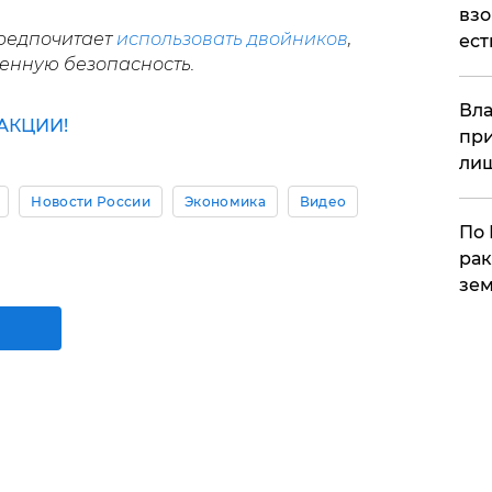
взо
предпочитает
использовать двойников
,
ест
енную безопасность.
Вла
АКЦИИ!
при
ли
Новости России
Экономика
Видео
По 
рак
зем