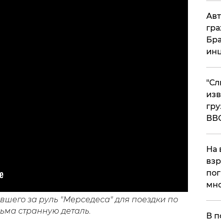
Авт
гра
Бра
ин
"Сл
изв
гру
ВВ
На 
взр
пог
мно
На
вшего за руль "Мерседеса" для поездки по
ьма странную деталь.
В п