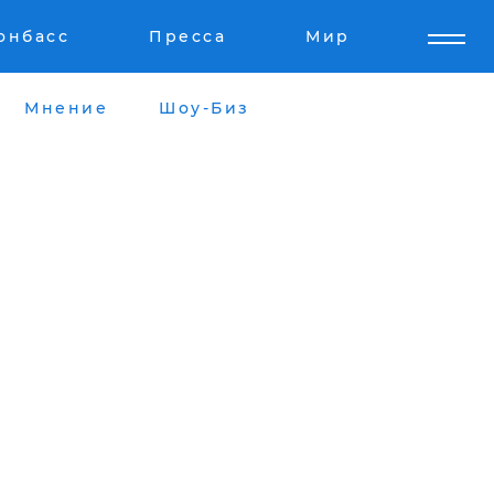
онбасс
Пресса
Мир
Мнение
Шоу-Биз