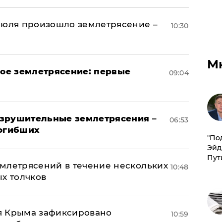
июля произошло землетрясение –
10:30
М
ое землетрясение: первые
09:04
азрушительные землетрясения –
06:53
погибших
​"По
Эйд
Пут
млетрясений в течение нескольких
10:48
ых толчков
я Крыма зафиксировано
10:59