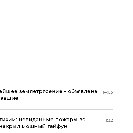
ейшее землетрясение - объявлена
14:03
адавшие
стихии: невиданные пожары во
11:32
 накрыл мощный тайфун