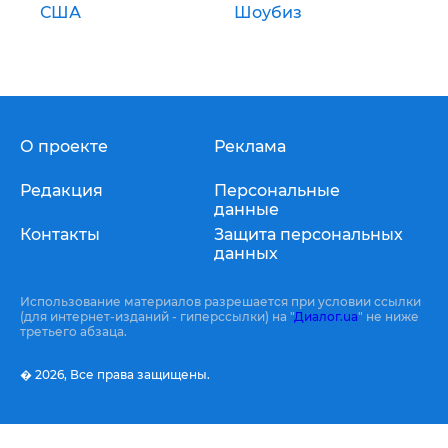
США
Шоубиз
О проекте
Реклама
Редакция
Персональные
данные
Контакты
Защита персональных
данных
Использование материалов разрешается при условии ссылки
(для интернет-изданий - гиперссылки) на "
Диалог.ua
" не ниже
третьего абзаца.
� 2026,
Все права защищены.