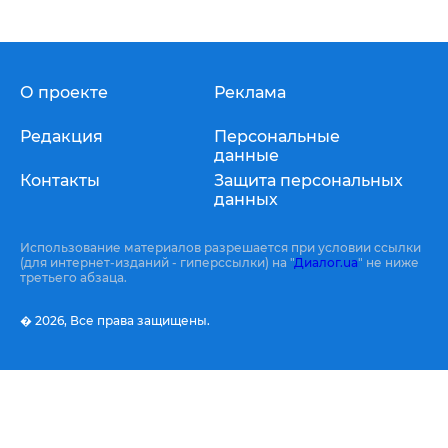
О проекте
Реклама
Редакция
Персональные
данные
Контакты
Защита персональных
данных
Использование материалов разрешается при условии ссылки
(для интернет-изданий - гиперссылки) на "
Диалог.ua
" не ниже
третьего абзаца.
� 2026,
Все права защищены.