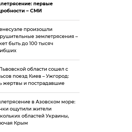
летрясение: первые
робности – СМИ
енесуэле произошли
рушительные землетрясения –
ет быть до 100 тысяч
гибших
Львовской области сошел с
ьсов поезд Киев – Ужгород:
ь жертвы и пострадавшие
летрясение в Азовском море:
чки ощутили жители
кольких областей Украины,
лючая Крым