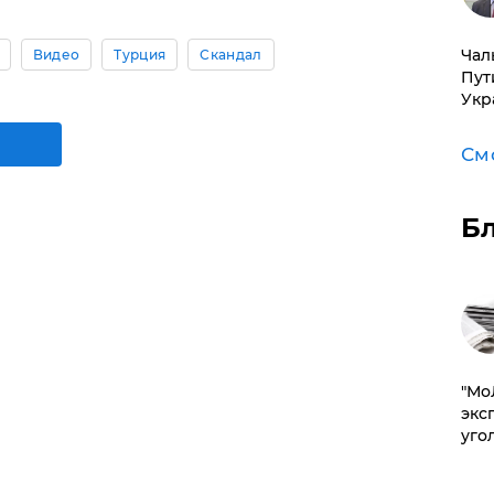
Чал
Видео
Турция
Скандал
Пут
Укр
См
Б
​"М
эксп
уго