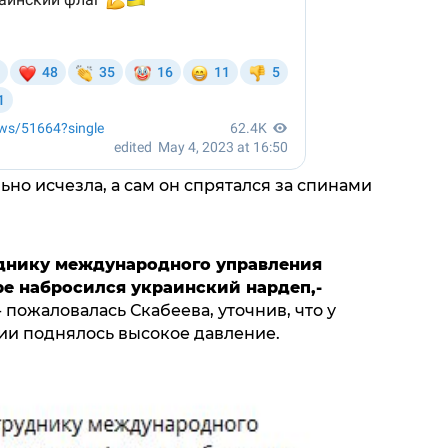
но исчезла, а сам он спрятался за спинами
днику международного управления
ре набросился украинский нардеп,-
 - пожаловалась Скабеева, уточнив, что у
ии поднялось высокое давление.