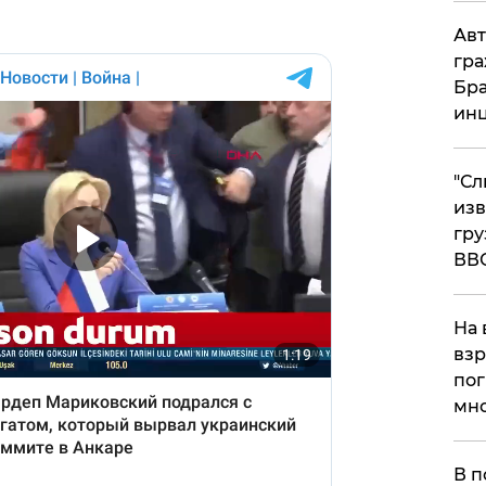
Авт
гра
Бра
ин
"Сл
изв
гру
ВВ
На 
взр
пог
мно
На
В п