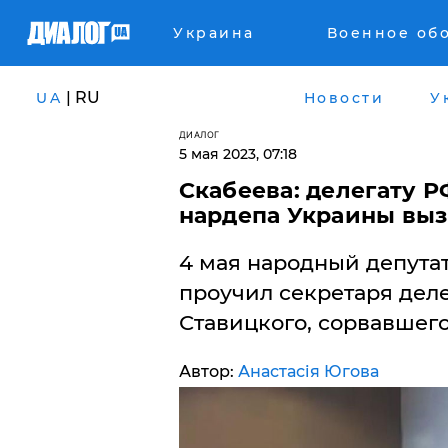
Украина
Военное об
| RU
UA
Новости
У
ДИАЛОГ
5 мая 2023, 07:18
Скабеева: делегату Р
нардепа Украины вы
4 мая народный депута
проучил секретаря дел
Ставицкого, сорвавшего
Автор:
Анастасія Югова