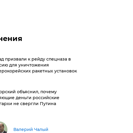
нения
ад призвали к рейду спецназа в
сию для уничтожения
ерокорейских ракетных установок
орский объяснил, почему
яющие деньги российские
гархи не свергли Путина
Валерий Чалый