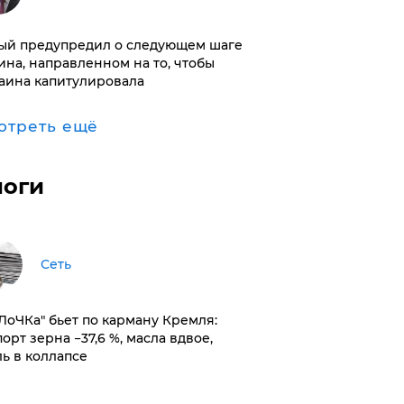
ый предупредил о следующем шаге
ина, направленном на то, чтобы
аина капитулировала
отреть ещё
логи
Сеть
оЛоЧКа" бьет по карману Кремля:
орт зерна −37,6 %, масла вдвое,
ль в коллапсе