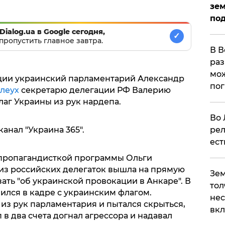
зем
под
Dialog.ua в Google сегодня,
✓
пропустить главное завтра.
В В
раз
мож
рции украинский парламентарий Александр
по
леух
секретарю делегации РФ Валерию
аг Украины из рук нардепа.
Во 
канал "Украина 365".
рел
ест
пропагандисткой программы Ольги
 из российских делегаток вышла на прямую
Зем
зать "об украинской провокации в Анкаре". В
тол
ился в кадре с украинским флагом.
нес
 из рук парламентария и пытался скрыться,
вк
в два счета догнал агрессора и надавал