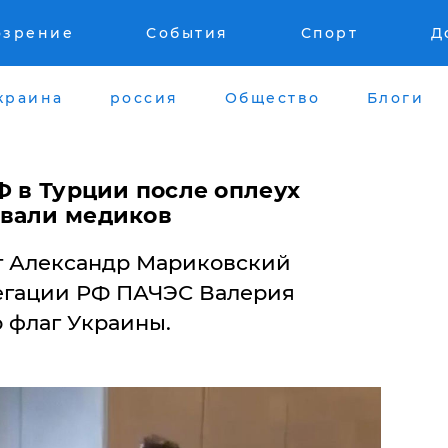
озрение
События
Спорт
Д
краина
россия
Общество
Блоги
Ф в Турции после оплеух
звали медиков
т Александр Мариковский
егации РФ ПАЧЭС Валерия
 флаг Украины.