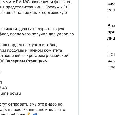
взо
ест
Вла
при
ли
По 
рак
зем