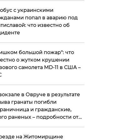
обус с украинскими
жданами попал в аварию под
тиславой: что известно об
циденте
ишком большой пожар": что
естно о жутком крушении
зового самолета MD-11 в США –
С
вокзале в Овруче в результате
ыва гранаты погибли
раничница и гражданские,
го раненых – подробности от
цполиции
оезде на Житомирщине