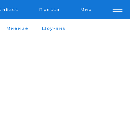
онбасс
Пресса
Мир
Мнение
Шоу-Биз