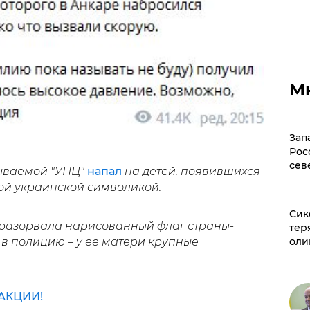
М
Зап
Рос
сев
ываемой "УПЦ"
напал
на детей, появившихся
ой украинской символикой.
Сик
я разорвала нарисованный флаг страны-
тер
 в полицию – у ее матери крупные
оли
АКЦИИ!