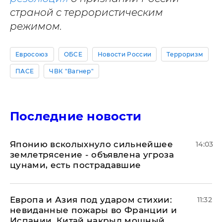
страной с террористическим
режимом.
Евросоюз
ОБСЕ
Новости России
Терроризм
ПАСЕ
ЧВК "Вагнер"
Последние новости
Японию всколыхнуло сильнейшее
14:03
землетрясение - объявлена угроза
цунами, есть пострадавшие
Европа и Азия под ударом стихии:
11:32
невиданные пожары во Франции и
Испании, Китай накрыл мощный