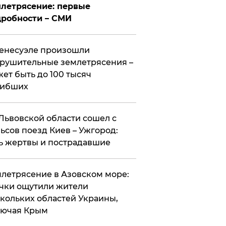
летрясение: первые
робности – СМИ
енесуэле произошли
рушительные землетрясения –
ет быть до 100 тысяч
гибших
Львовской области сошел с
ьсов поезд Киев – Ужгород:
ь жертвы и пострадавшие
летрясение в Азовском море:
чки ощутили жители
кольких областей Украины,
лючая Крым