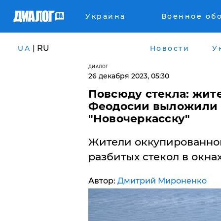
Украина
Военное об
| RU
UA
Новости
У
ДИАЛОГ
26 декабря 2023, 05:30
​Повсюду стекла: жит
Феодосии выложили к
"Новочеркасску"
Жители оккупированно
разбитых стекол в окна
Автор:
Дмитрий Мироненко