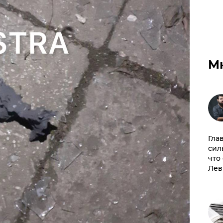
М
Гла
сил
что
Лев