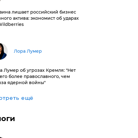
раина лишает российский бизнес
вного актива: экономист об ударах
Wildberries
​Лора Лумер
а Лумер об угрозах Кремля: "Нет
его более православного, чем
оза ядерной войны"
отреть ещё
логи