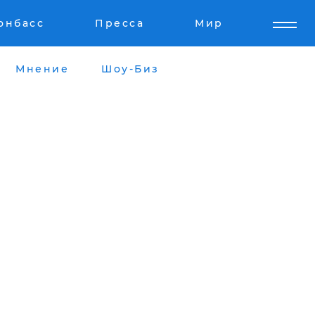
онбасс
Пресса
Мир
Мнение
Шоу-Биз