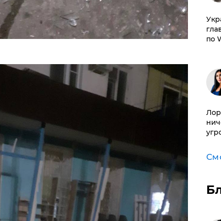
​Ук
гла
по 
Лор
нич
угр
См
Б