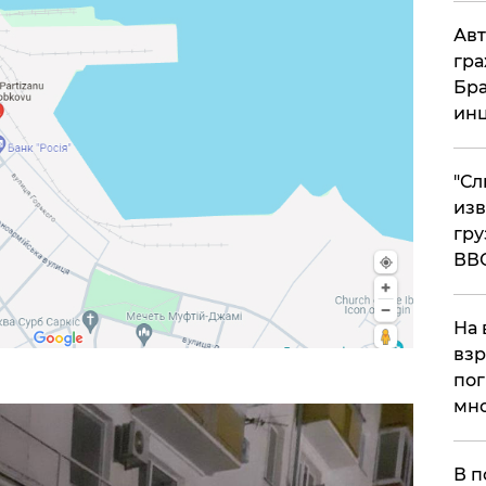
Авт
гра
Бра
ин
"Сл
изв
гру
ВВ
На 
взр
пог
мно
На
В п