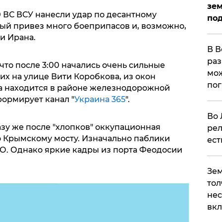
зем
00 ВС ВСУ нанесли удар по десантному
под
рый привез много боеприпасов и, возможно,
и Ирана.
В В
раз
что после 3:00 начались очень сильные
мож
х на улице Вити Коробкова, из окон
по
ца находится в районе железнодорожной
формирует канал "
Украина 365
".
Во 
азу же после "хлопков" оккупационная
рел
 Крымскому мосту. Изначально паблики
ест
О. Однако яркие кадры из порта Феодосии
Зем
тол
нес
вк