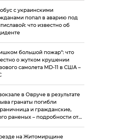
обус с украинскими
жданами попал в аварию под
тиславой: что известно об
циденте
ишком большой пожар": что
естно о жутком крушении
зового самолета MD-11 в США –
С
вокзале в Овруче в результате
ыва гранаты погибли
раничница и гражданские,
го раненых – подробности от
цполиции
оезде на Житомирщине