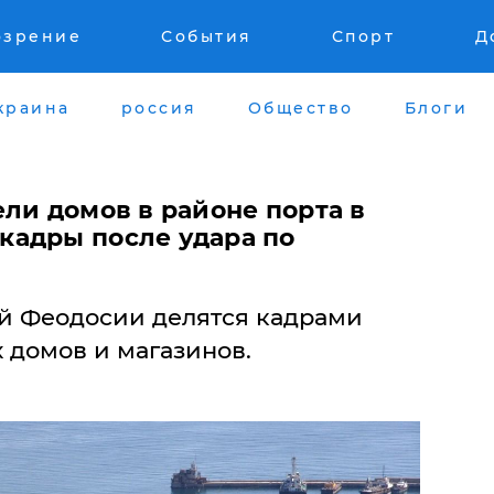
озрение
События
Спорт
Д
краина
россия
Общество
Блоги
ели домов в районе порта в
адры после удара по
й Феодосии делятся кадрами
х домов и магазинов.