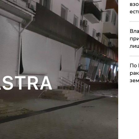
взо
ест
Вла
при
ли
По 
рак
зем