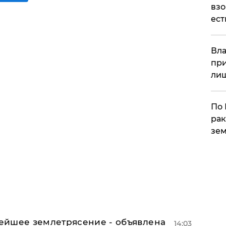
взо
ест
Вла
при
ли
По 
рак
зем
ейшее землетрясение - объявлена
14:03