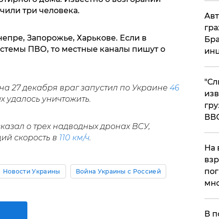
чили три человека.
Авт
гра
епре, Запорожье, Харькове. Если в
Бра
истемы ПВО, то местные каналы пишут о
ин
"Сл
 на 27 декабря враг запустил по Украине
46
изв
рых удалось уничтожить.
гру
ВВ
азал о трех надводных дронах ВСУ,
ий скорость в
110 км/ч
.
На 
взр
пог
Новости Украины
Война Украины с Россией
мно
На
В п