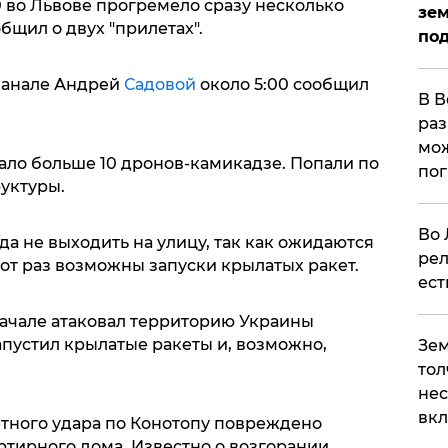
30 во Львове прогремело сразу несколько
зем
бщил о двух "прилетах".
под
-канале Андрей
Садовой
около 5:00 сообщил
В В
раз
мож
ало больше 10 дронов-камикадзе. Попали по
по
уктуры.
Во 
а не выходить на улицу, так как ожидаются
рел
тот раз возможны запуски крылатых ракет.
ест
ачале атаковал территорию Украины
апустил крылатые ракеты и, возможно,
Зем
тол
нес
вк
кетного удара по Конотопу повреждено
ртирного дома. Известно о возгорании