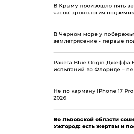
В Крыму произошло пять зе
часов: хронология подземн
В Черном море у побережь
землетрясение - первые п
Ракета Blue Origin Джеффа 
испытаний во Флориде – п
Не по карману iPhone 17 Pr
2026
Во Львовской области соше
Ужгород: есть жертвы и п