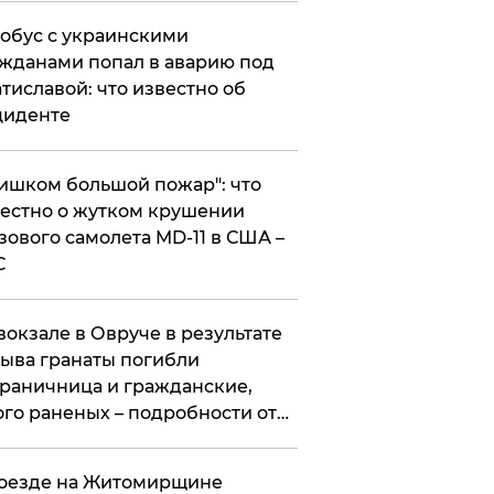
обус с украинскими
жданами попал в аварию под
тиславой: что известно об
циденте
ишком большой пожар": что
естно о жутком крушении
зового самолета MD-11 в США –
С
вокзале в Овруче в результате
ыва гранаты погибли
раничница и гражданские,
го раненых – подробности от
цполиции
оезде на Житомирщине