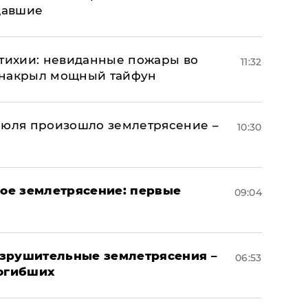
адавшие
стихии: невиданные пожары во
11:32
 накрыл мощный тайфун
июля произошло землетрясение –
10:30
ое землетрясение: первые
09:04
азрушительные землетрясения –
06:53
погибших