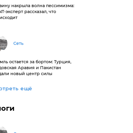
раину накрыла волна пессимизма:
NT-эксперт рассказал, что
исходит
Сеть
емль остается за бортом: Турция,
довская Аравия и Пакистан
дали новый центр силы
отреть ещё
логи