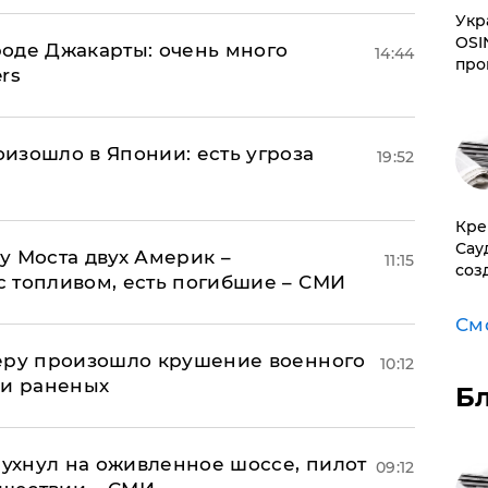
​Ук
OSI
оде Джакарты: очень много
14:44
про
rs
изошло в Японии: есть угроза
19:52
​Кр
Сау
у Моста двух Америк –
11:15
соз
 топливом, есть погибшие – СМИ
См
Перу произошло крушение военного
10:12
 и раненых
Б
рухнул на оживленное шоссе, пилот
09:12