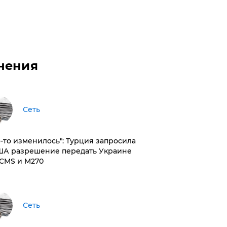
нения
Сеть
то-то изменилось": Турция запросила
ША разрешение передать Украине
CMS и M270
Сеть