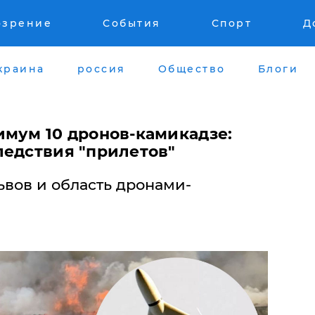
озрение
События
Спорт
Д
краина
россия
Общество
Блоги
имум 10 дронов-камикадзе:
ледствия "прилетов"
ьвов и область дронами-