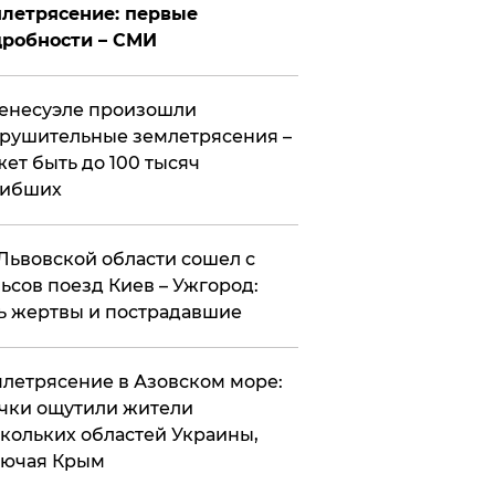
летрясение: первые
робности – СМИ
енесуэле произошли
рушительные землетрясения –
ет быть до 100 тысяч
гибших
Львовской области сошел с
ьсов поезд Киев – Ужгород:
ь жертвы и пострадавшие
летрясение в Азовском море:
чки ощутили жители
кольких областей Украины,
лючая Крым