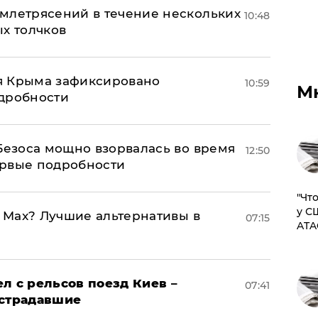
млетрясений в течение нескольких
10:48
ых толчков
я Крыма зафиксировано
10:59
М
одробности
Безоса мощно взорвалась во время
12:50
ервые подробности
​"Ч
у С
o Max? Лучшие альтернативы в
07:15
ATA
л с рельсов поезд Киев –
07:41
острадавшие