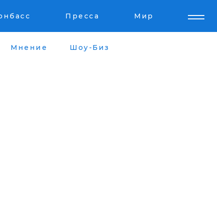
онбасс
Пресса
Мир
Мнение
Шоу-Биз