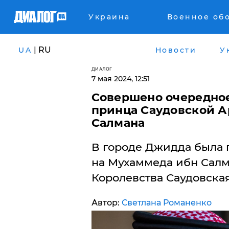
Украина
Военное об
| RU
UA
Новости
У
ДИАЛОГ
7 мая 2024, 12:51
Совершено очередное
принца Саудовской 
Салмана
​В городе Джидда была
на Мухаммеда ибн Салм
Королевства Саудовска
Автор:
Светлана Романенко