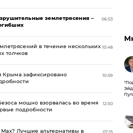
азрушительные землетрясения –
06:53
погибших
М
млетрясений в течение нескольких
10:48
ых толчков
я Крыма зафиксировано
10:59
одробности
​"По
Эйд
Пут
Безоса мощно взорвалась во время
12:50
ервые подробности
o Max? Лучшие альтернативы в
07:15