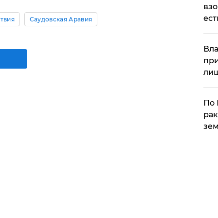
взо
ест
твия
Саудовская Аравия
Вла
при
ли
По 
рак
зем