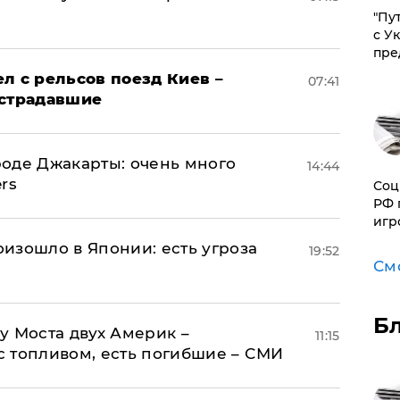
"Пу
с У
пре
л с рельсов поезд Киев –
07:41
острадавшие
оде Джакарты: очень много
14:44
rs
Соц
РФ 
игр
изошло в Японии: есть угроза
19:52
См
Б
у Моста двух Америк –
11:15
 топливом, есть погибшие – СМИ