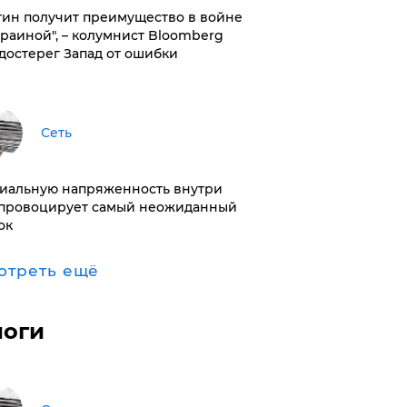
тин получит преимущество в войне
краиной", – колумнист Bloomberg
достерег Запад от ошибки
Сеть
иальную напряженность внутри
провоцирует самый неожиданный
ок
отреть ещё
логи