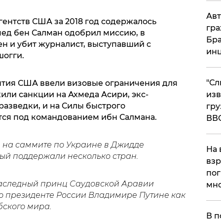
Авт
гентств США за 2018 год содержалось
гра
мед бен Салман одобрил миссию, в
Бра
н и убит журналист, выступавший с
ин
шогги.
"Сл
бытия США ввели визовые ограничения для
или санкции на Ахмеда Асири, экс-
изв
разведки, и на Силы быстрого
гру
тся под командованием ибн Салмана.
ВВ
 на саммите по Украине в Джидде
На 
ый поддержали несколько стран.
взр
пог
наследный принц Саудовской Аравии
мно
о президенте России Владимире Путине как
На
бского мира.
В п