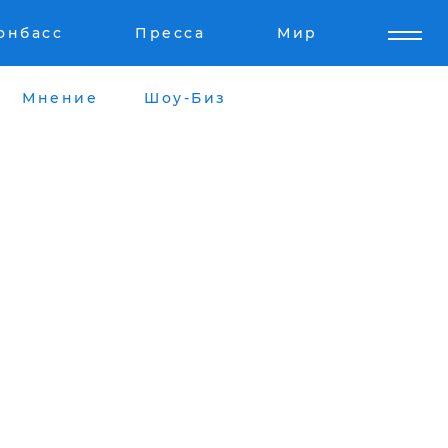
онбасс
Пресса
Мир
Мнение
Шоу-Биз