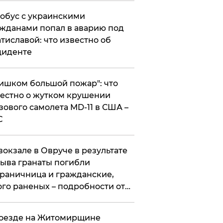
обус с украинскими
жданами попал в аварию под
тиславой: что известно об
циденте
ишком большой пожар": что
естно о жутком крушении
зового самолета MD-11 в США –
С
вокзале в Овруче в результате
ыва гранаты погибли
раничница и гражданские,
го раненых – подробности от
цполиции
оезде на Житомирщине