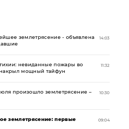
ейшее землетрясение - объявлена
14:03
адавшие
стихии: невиданные пожары во
11:32
 накрыл мощный тайфун
июля произошло землетрясение –
10:30
ое землетрясение: первые
09:04