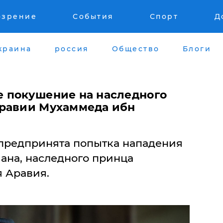
озрение
События
Спорт
Д
краина
россия
Общество
Блоги
 покушение на наследного
Аравии Мухаммеда ибн
 предпринята попытка нападения
ана, наследного принца
я Аравия.