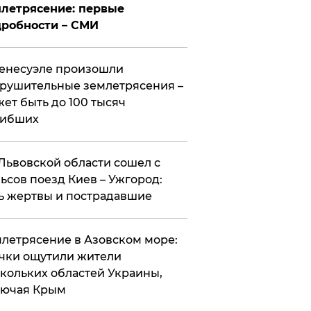
летрясение: первые
робности – СМИ
енесуэле произошли
рушительные землетрясения –
ет быть до 100 тысяч
гибших
Львовской области сошел с
ьсов поезд Киев – Ужгород:
ь жертвы и пострадавшие
летрясение в Азовском море:
чки ощутили жители
кольких областей Украины,
лючая Крым