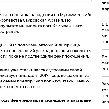
зем
под
инята попытка нападения на Мухаммеда ибн
оролевства Саудовская Аравия. По
В В
зультате инцидента погибли члены его
раз
острадал.
мож
по
ии, был подорван автомобиль принца.
 что нападавший уже задержан и находится
сти пока не подтвердили факт покушения.
Во 
рел
ест
нее уже сталкивался с угрозами своей
ьствует инцидент 2017 года, когда один из
й семьи предпринял попытку атаки, целью
Зем
ретендента на трон.
тол
нес
году фигурировал в скандале о расправе
вк