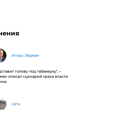
нения
Игорь Эйдман
дставит голову под табакерку", –
ман описал сценарий краха власти
ина
Сеть