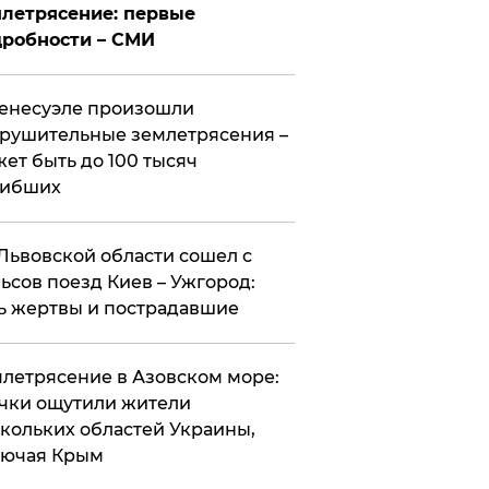
летрясение: первые
робности – СМИ
енесуэле произошли
рушительные землетрясения –
ет быть до 100 тысяч
гибших
Львовской области сошел с
ьсов поезд Киев – Ужгород:
ь жертвы и пострадавшие
летрясение в Азовском море:
чки ощутили жители
кольких областей Украины,
лючая Крым