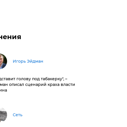
нения
Игорь Эйдман
дставит голову под табакерку", –
ман описал сценарий краха власти
ина
Сеть