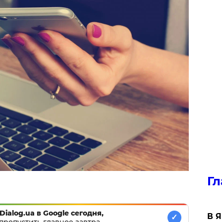
Гл
Dialog.ua в Google сегодня,
В 
✓
пропустить главное завтра.