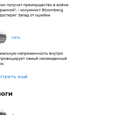
тин получит преимущество в войне
краиной", – колумнист Bloomberg
достерег Запад от ошибки
Сеть
иальную напряженность внутри
провоцирует самый неожиданный
ок
отреть ещё
логи