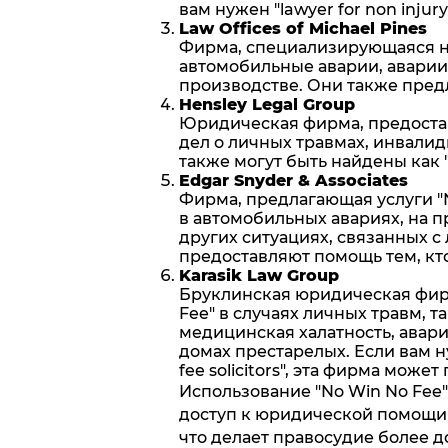
вам нужен "lawyer for non injury
Law Offices of Michael Pines
Фирма, специализирующаяся на 
автомобильные аварии, аварии 
производстве. Они также предлаг
Hensley Legal Group
Юридическая фирма, предоставля
дел о личных травмах, инвали
также могут быть найдены как "
Edgar Snyder & Associates
Фирма, предлагающая услуги "N
в автомобильных авариях, на п
других ситуациях, связанных 
предоставляют помощь тем, кто и
Karasik Law Group
Бруклинская юридическая фирм
Fee" в случаях личных травм, т
медицинская халатность, авар
домах престарелых. Если вам ну
fee solicitors", эта фирма может
Использование "No Win No Fee"
доступ к юридической помощи 
что делает правосудие более д