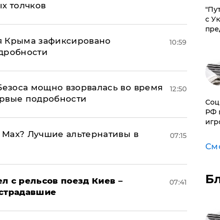
ых толчков
"Пу
с У
пре
я Крыма зафиксировано
10:59
одробности
Безоса мощно взорвалась во время
12:50
ервые подробности
Соц
РФ 
игр
o Max? Лучшие альтернативы в
07:15
См
Б
л с рельсов поезд Киев –
07:41
острадавшие