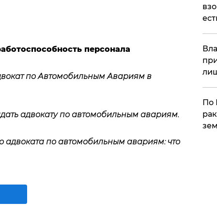
взо
ест
Вла
работоспособность персонала
при
ли
двокат по Автомобильным Авариям в
По 
рак
задать адвокату по автомобильным авариям.
зем
о адвоката по автомобильным авариям: что