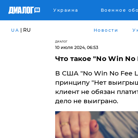
Украина
Военное об
| RU
UA
Новости
У
ДИАЛОГ
10 июля 2024, 06:53
Что такое "No Win No
В США "No Win No Fee L
принципу "Нет выигрыша 
клиент не обязан платит
дело не выиграно.