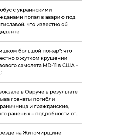
обус с украинскими
жданами попал в аварию под
тиславой: что известно об
циденте
ишком большой пожар": что
естно о жутком крушении
зового самолета MD-11 в США –
С
вокзале в Овруче в результате
ыва гранаты погибли
раничница и гражданские,
го раненых – подробности от
цполиции
оезде на Житомирщине