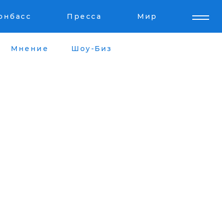
онбасс
Пресса
Мир
Мнение
Шоу-Биз