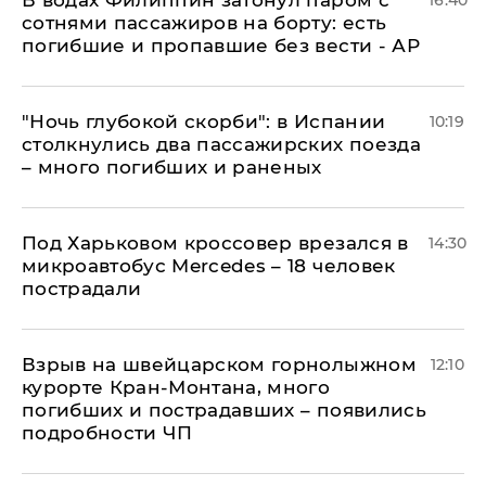
В водах Филиппин затонул паром с
16:40
сотнями пассажиров на борту: есть
погибшие и пропавшие без вести - АР
"Ночь глубокой скорби": в Испании
10:19
столкнулись два пассажирских поезда
– много погибших и раненых
Под Харьковом кроссовер врезался в
14:30
микроавтобус Mercedes – 18 человек
пострадали
Взрыв на швейцарском горнолыжном
12:10
курорте Кран-Монтана, много
погибших и пострадавших – появились
подробности ЧП