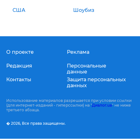
США
Шоубиз
О проекте
Реклама
Редакция
Персональные
данные
Контакты
Защита персональных
данных
Использование материалов разрешается при условии ссылки
(для интернет-изданий - гиперссылки) на "
Диалог.ua
" не ниже
третьего абзаца.
� 2026,
Все права защищены.