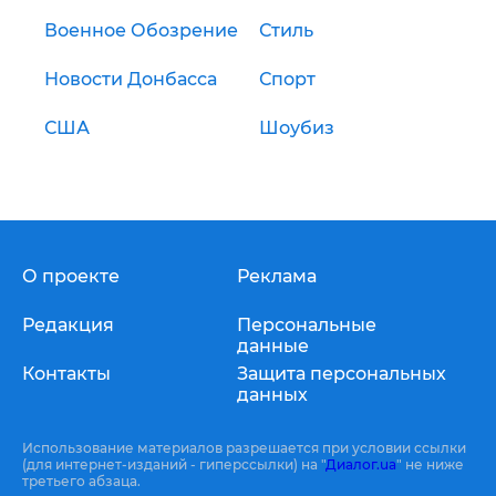
Военное Обозрение
Стиль
Новости Донбасса
Спорт
США
Шоубиз
О проекте
Реклама
Редакция
Персональные
данные
Контакты
Защита персональных
данных
Использование материалов разрешается при условии ссылки
(для интернет-изданий - гиперссылки) на "
Диалог.ua
" не ниже
третьего абзаца.