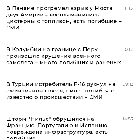
В Панаме прогремел взрыв у Моста
11:15
двух Америк – воспламенились
цистерны с топливом, есть погибшие –
СМИ
В Колумбии на границе с Перу
10:12
произошло крушение военного
самолета – много погибших и раненых
В Турции истребитель F-16 рухнул на
09:12
оживленное шоссе, пилот погиб: что
известно о происшествии – СМИ
Шторм "Нильс" обрушился на
14:53
Францию, Португалию и Испанию,
повреждена инфраструктура, есть
погибшие