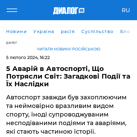
RU
Новини
Україна
расія
Суспільство
Блоги
ДІАЛОГ
ЧИТАТИ НОВИНУ РОСІЙСЬКОЮ
5 лютого 2024, 16:22
5 Аварій в Автоспорті, Що
Потрясли Світ: Загадкові Події та
Їх Наслідки
Автоспорт завжди був захоплюючим
та неймовірно вразливим видом
спорту, іноді супроводжуваним
несподіваними подіями та аваріями,
які стають частиною історії.