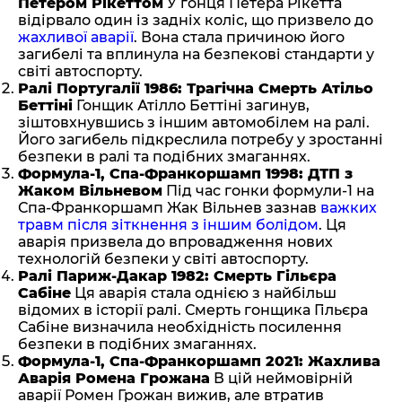
Петером Рікеттом
У гонця Петера Рікетта
відірвало один із задніх коліс, що призвело до
жахливої аварії
. Вона стала причиною його
загибелі та вплинула на безпекові стандарти у
світі автоспорту.
Ралі Португалії 1986: Трагічна Смерть Атільо
Беттіні
Гонщик Атілло Беттіні загинув,
зіштовхнувшись з іншим автомобілем на ралі.
Його загибель підкреслила потребу у зростанні
безпеки в ралі та подібних змаганнях.
Формула-1, Спа-Франкоршамп 1998: ДТП з
Жаком Вільневом
Під час гонки формули-1 на
Спа-Франкоршамп Жак Вільнев зазнав
важких
травм після зіткнення з іншим болідом
. Ця
аварія призвела до впровадження нових
технологій безпеки у світі автоспорту.
Ралі Париж-Дакар 1982: Смерть Гільєра
Сабіне
Ця аварія стала однією з найбільш
відомих в історії ралі. Смерть гонщика Гільєра
Сабіне визначила необхідність посилення
безпеки в подібних змаганнях.
Формула-1, Спа-Франкоршамп 2021: Жахлива
Аварія Ромена Грожана
В цій неймовірній
аварії Ромен Грожан вижив, але втратив