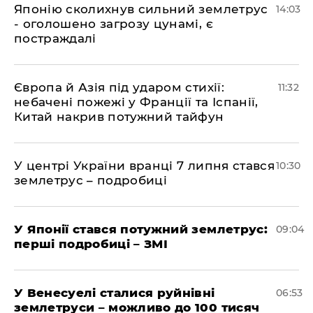
​Японію сколихнув сильний землетрус
14:03
- оголошено загрозу цунамі, є
постраждалі
Європа й Азія під ударом стихії:
11:32
небачені пожежі у Франції та Іспанії,
Китай накрив потужний тайфун
У центрі України вранці 7 липня стався
10:30
землетрус – подробиці
У Японії стався потужний землетрус:
09:04
перші подробиці – ЗМІ
У Венесуелі сталися руйнівні
06:53
землетруси – можливо до 100 тисяч