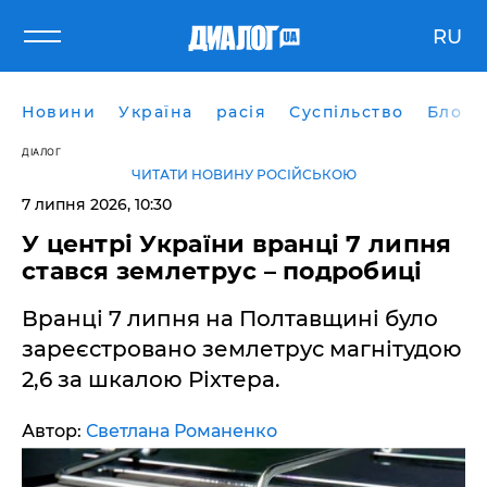
RU
Новини
Україна
расія
Суспільство
Блоги
ДІАЛОГ
ЧИТАТИ НОВИНУ РОСІЙСЬКОЮ
7 липня 2026, 10:30
У центрі України вранці 7 липня
стався землетрус – подробиці
Вранці 7 липня на Полтавщині було
зареєстровано землетрус магнітудою
2,6 за шкалою Ріхтера.
Автор:
Светлана Романенко