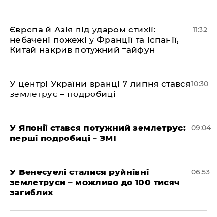
Європа й Азія під ударом стихії:
11:32
небачені пожежі у Франції та Іспанії,
Китай накрив потужний тайфун
У центрі України вранці 7 липня стався
10:30
землетрус – подробиці
У Японії стався потужний землетрус:
09:04
перші подробиці – ЗМІ
У Венесуелі сталися руйнівні
06:53
землетруси – можливо до 100 тисяч
загиблих