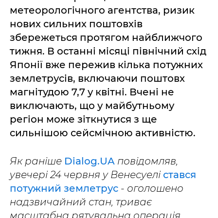
метеорологічного агентства, ризик
нових сильних поштовхів
збережеться протягом найближчого
тижня. В останні місяці північний схід
Японії вже пережив кілька потужних
землетрусів, включаючи поштовх
магнітудою 7,7 у квітні. Вчені не
виключають, що у майбутньому
регіон може зіткнутися з ще
сильнішою сейсмічною активністю.
Як раніше
Dialog.UA
повідомляв,
увечері 24 червня у Венесуелі
стався
потужний землетрус
- оголошено
надзвичайний стан, триває
масштабна рятувальна операція,