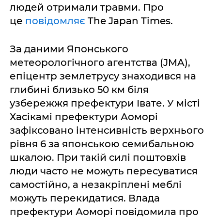
людей отримали травми. Про
це
повідомляє
The Japan Times.
За даними Японського
метеорологічного агентства (JMA),
епіцентр землетрусу знаходився на
глибині близько 50 км біля
узбережжя префектури Івате. У місті
Хасікамі префектури Аоморі
зафіксовано інтенсивність верхнього
рівня 6 за японською семибальною
шкалою. При такій силі поштовхів
люди часто не можуть пересуватися
самостійно, а незакріплені меблі
можуть перекидатися. Влада
префектури Аоморі повідомила про