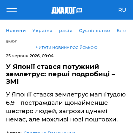
RU
Новини
Україна
расія
Суспільство
Блоги
ДІАЛОГ
ЧИТАТИ НОВИНУ РОСІЙСЬКОЮ
25 червня 2026, 09:04
У Японії стався потужний
землетрус: перші подробиці –
ЗМІ
У Японії стався землетрус магнітудою
6,9 – постраждали щонайменше
шестеро людей, загрози цунамі
немає, але можливі нові поштовхи.